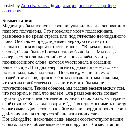
posted by
Anna Nazarova
in
медитация
,
практика - крийя
0
comments
Комментарии:
Медитация балансирует левое полушарие мозга с основанием
правого полушария. Это позволяет мозгу поддерживать
равновесие во время стресса или под тяжестью неожиданного
шока. Она также предотвращает нервную систему от
расшатывания во время стресса и шока. “В начале было
Слово, Слово было с Богом и слово было Бог”. Мы всегда
совершаем основную ошибку: мы не сознаём ту силу
произнесённого слова, которая участвовала в создании
нашего мира. Ни одна энергия не содержит в себе столько
потенциала, как сила слова. Поскольку, мы не знаем о
воздействии слов, произнесённых осознанно, мы говорим,
что хотим и действуем согласно тому, что бы мы не
почувствовали. Таким образом, мы раздваиваемся между тем,
что говорим, и тем, что делаем. Эта раздвоенность создаёт
путаницу, непоследовательность, недостаток воли, вы теряете
своё сияние. Когда вы говорите “да”, вы должны иметь в виду
то же самое. Для человека крайне важно координировать свои
действия и канал творческой энергии своих слов.
Понаблюдайте, насколько ваши мысли соответствуют вашим
словам, или вы обманываете себя и других. Эта медитация