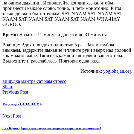
на одном дыхании. Используйте кончик языка, чтобы
произнести каждое слово, точно, и петь монотонно. Ритм
также должно быть точным. SAT NAAM SAT NAAM SAT
NAAM SAT NAAM SAT NAAM SAT NAAM WHA-HAY
GUROO.
Время:
Начать с 11 минут и довести до 31 минуты.
В конце: Вдох и выдох полностью 5 раз. Затем глубоко
вдыхаем, задержите дыхание и тяните руки вверх над головой
как можно выше. Тянитесь каждой клеточкой вашего тела.
Выдохните и расслабьтесь. Повторите два раза.
Источник:
yogibhajan.org
вишудха
мантра сат нам
стресс
Share
Previous Post
Медитация СА ТА НА МА
Next Post
Сат Крийя (Крийя для поднятия энергии вверх по позвоночнику)