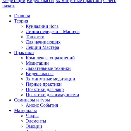
Медитации
Видео классы
3х минутные практики
С чего
начать
Главная
Теория
Кундалини йога
Линия передачи – Мастера
Тонкости
Для начинающих
Лекции Мастера
Практики
Комплексы упражнений
Медитации
Дыхательные техники
Видео классы
3х минутные медитации
Парные практики
Практики для чакр
Практики для иммунитета
Семинары и туры
Анонс События
Материалы
Чакры
Элементы
Эмоции