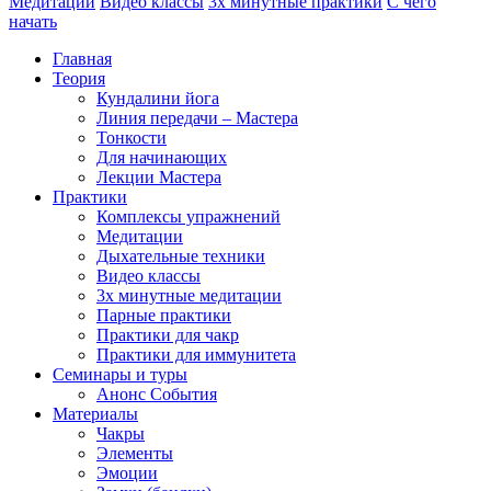
Медитации
Видео классы
3х минутные практики
С чего
начать
Главная
Теория
Кундалини йога
Линия передачи – Мастера
Тонкости
Для начинающих
Лекции Мастера
Практики
Комплексы упражнений
Медитации
Дыхательные техники
Видео классы
3х минутные медитации
Парные практики
Практики для чакр
Практики для иммунитета
Семинары и туры
Анонс События
Материалы
Чакры
Элементы
Эмоции