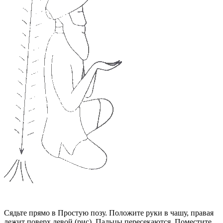
Сядьте прямо в Простую позу. Положите руки в чашу, правая
лежит поверх левой (рис). Пальцы пересекаются. Поместите