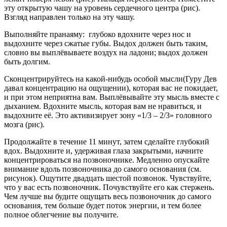
эту открытую чашу на уровень сердечного центра (рис).
Взгляд направлен только на эту чашу.
Выполняйте пранаяму: глубоко вдохните через нос и
выдохните через сжатые губы. Выдох должен быть таким,
словно вы выплёвываете воздух на ладони; выдох должен
быть долгим.
Сконцентрируйтесь на какой-нибудь особой мысли(Гуру Дев
давал концентрацию на ощущении), которая вас не покидает,
и при этом неприятна вам. Выплёвывайте эту мысль вместе с
дыханием. Вдохните мысль, которая вам не нравиться, и
выдохните её. Это активизирует зону «1/3 – 2/3» головного
мозга (рис).
Продолжайте в течение 11 минут, затем сделайте глубокий
вдох. Выдохните и, удерживая глаза закрытыми, начните
концентрироваться на позвоночнике. Медленно опускайте
внимание вдоль позвоночника до самого основания (см.
рисунок). Ощутите двадцать шестой позвонок. Чувствуйте,
что у вас есть позвоночник. Почувствуйте его как стержень.
Чем лучше вы будите ощущать весь позвоночник до самого
основания, тем больше будет поток энергии, и тем более
полное облегчение вы получите.