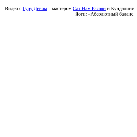
Видео с
Гуру Девом
– мастером
Сат Нам Расаян
и Кундалини
йоги:
«Абсолютный баланс.