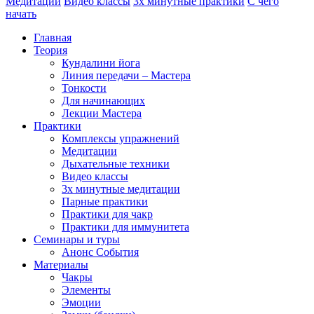
Медитации
Видео классы
3х минутные практики
С чего
начать
Главная
Теория
Кундалини йога
Линия передачи – Мастера
Тонкости
Для начинающих
Лекции Мастера
Практики
Комплексы упражнений
Медитации
Дыхательные техники
Видео классы
3х минутные медитации
Парные практики
Практики для чакр
Практики для иммунитета
Семинары и туры
Анонс События
Материалы
Чакры
Элементы
Эмоции