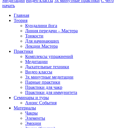
Медитации
Видео классы
3х минутные практики
С чего
начать
Главная
Теория
Кундалини йога
Линия передачи – Мастера
Тонкости
Для начинающих
Лекции Мастера
Практики
Комплексы упражнений
Медитации
Дыхательные техники
Видео классы
3х минутные медитации
Парные практики
Практики для чакр
Практики для иммунитета
Семинары и туры
Анонс События
Материалы
Чакры
Элементы
Эмоции