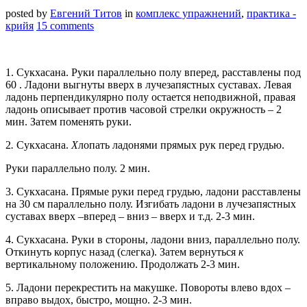
posted by
Евгений Титов
in
комплекс упражнений
,
практика -
крийя
15 comments
1. Сукхасана. Руки параллельно полу вперед, расставлены под
60 . Ладони выгнуты вверх в лучезапястных суставах. Левая
ладонь перпендикулярно полу остается неподвижной, правая
ладонь описывает против часовой стрелки окружность – 2
мин. Затем поменять руки.
2
.
Сукхасана.
Х
лопать ладонями прямых рук перед грудью.
Руки параллельно полу. 2 мин.
3. Сукхасана. Прямые руки перед грудью, ладони рас­ставлены
на 30 см параллельно полу. Изгибать ладони в лучезапястных
суставах вверх –вперед – вниз – вверх и т.д. 2-3 мин.
4. Сукхасана. Руки в стороны, ладони вниз, параллельно полу.
Откинуть корпус назад (слегка). Затем вернуться
к
вертикальному положению. Продолжать 2-3 мин.
5. Ладони перекрестить на макушке. Повороты влево вдох –
вправо выдох, быстро, мощно. 2-3 мин.