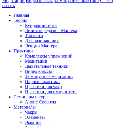
Медитации
Видео классы
3х минутные практики
С чего
начать
Главная
Теория
Кундалини йога
Линия передачи – Мастера
Тонкости
Для начинающих
Лекции Мастера
Практики
Комплексы упражнений
Медитации
Дыхательные техники
Видео классы
3х минутные медитации
Парные практики
Практики для чакр
Практики для иммунитета
Семинары и туры
Анонс События
Материалы
Чакры
Элементы
Эмоции