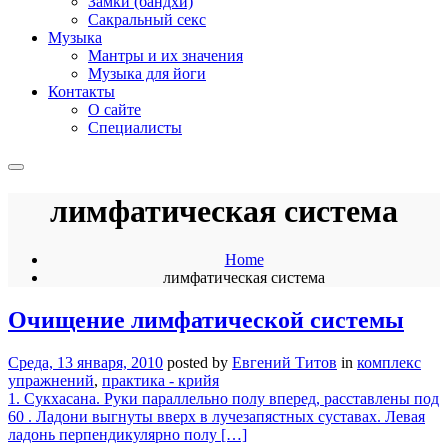
Замки (бандхи)
Сакральный секс
Музыка
Мантры и их значения
Музыка для йоги
Контакты
О сайте
Специалисты
лимфатическая система
Home
лимфатическая система
Очищение лимфатической системы
Среда, 13 января, 2010
posted by
Евгений Титов
in
комплекс
упражнений
,
практика - крийя
1. Сукхасана. Руки параллельно полу вперед, расставлены под
60 . Ладони выгнуты вверх в лучезапястных суставах. Левая
ладонь перпендикулярно полу […]