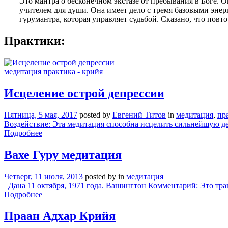
Это мантра о бесконечном экстазе от пребывания в Боге.
учителем для души. Она имеет дело с тремя базовыми энер
гурумантра, которая управляет судьбой. Сказано, что пов
Практики:
медитация
практика - крийя
Исцеление острой депрессии
Пятница, 5 мая, 2017
posted by
Евгений Титов
in
медитация
,
пр
Воздействие: Эта медитация способна исцелить сильнейшую депр
Подробнее
Вахе Гуру медитация
Четверг, 11 июля, 2013
posted by
in
медитация
Дана 11 октября, 1971 года. Вашингтон Комментарий: Это тра
Подробнее
Праан Адхар Крийя