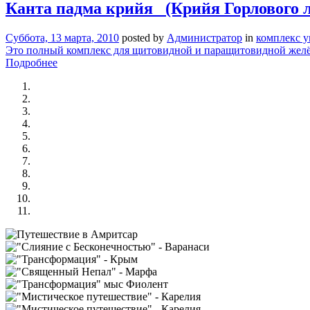
Канта падма крийя (Крийя Горлового л
Суббота, 13 марта, 2010
posted by
Администратор
in
комплекс 
Это полный комплекс для щитовидной и паращитовидной желёз
Подробнее