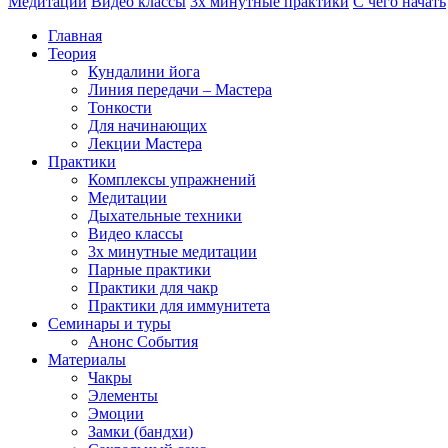
Медитации
Видео классы
3х минутные практики
С чего начать
Главная
Теория
Кундалини йога
Линия передачи – Мастера
Тонкости
Для начинающих
Лекции Мастера
Практики
Комплексы упражнений
Медитации
Дыхательные техники
Видео классы
3х минутные медитации
Парные практики
Практики для чакр
Практики для иммунитета
Семинары и туры
Анонс События
Материалы
Чакры
Элементы
Эмоции
Замки (бандхи)