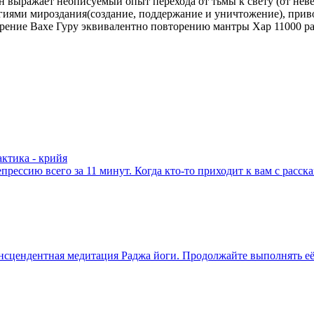
 Он выражает неописуемый опыт перехода от тьмы к свету (от н
гиями мироздания(создание, поддержание и уничтожение), привод
торение Вахе Гуру эквивалентно повторению мантры Хар 11000 ра
актика - крийя
ессию всего за 11 минут. Когда кто-то приходит к вам с расска
нсцендентная медитация Раджа йоги. Продолжайте выполнять её