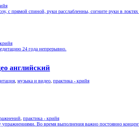
рийя
 с прямой спиной, руки расслабленны, согните руки в локтях
 крийя
дитацию 24 года непрерывно.
део английский
итация
,
музыка и видео
,
практика - крийя
пражнений
,
практика - крийя
у упражнениями. Во время выполнения важно постоянно концент