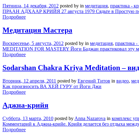
Пятница, 14 декабря, 2012
posted by
in
медитация
,
практика - к
ПРААН АДХААР КРИЙЯ 27 августа 1979 Сядьте в Простую позу,
Подробнее
Медитация Мастера
Воскресенье, 5 августа, 2012
posted by
in
медитация
,
практика -
MEDITATION FOR MASTERY Йоги Баджан практиковал эту ме
Подробнее
Sodarshan Chakra Kriya Meditation – ви
Вторник, 12 апреля, 2011
posted by
Евгений Титов
in
видео
,
мед
Как произносить ВА ХЕЙ ГУРУ от Йоги Джи
Подробнее
Аджна-крийя
Суббота, 13 марта, 2010
posted by
Anna Nazarova
in
комплекс у
Комментарий к Аджна-крийе. Крийя делается без отдыха межд
Подробнее