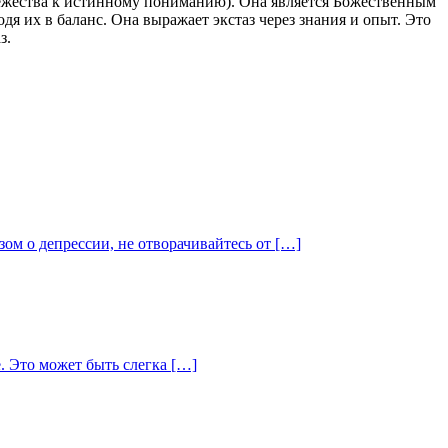
евежества к истинному пониманию). Она является Божественным
я их в баланс. Она выражает экстаз через знания и опыт. Это
з.
зом о депрессии, не отворачивайтесь от […]
. Это может быть слегка […]