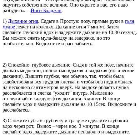
ощутить собственное величие. Оно скрыто в вас, его надо
разбудить» –
Йоги Бхаджан
.
1)
Дыхание огня
. Сядьте в Простую позу, прямые руки в
гьян
мудре
лежат на коленях. Дыхание огня 7 минут. Затем
сделайте глубокий вдох и задержите дыхание на 10-30 секунд.
Вы можете сжать мула-бандху на задержке, но это
необязательно. Выдохните и расслабьтесь.
2) Спокойно, глубокое дыхание. Сидя в той же позе, начните
дышать медленно, полностью вдыхая и выдыхая (йогическое
дыхание). Дышите глубже, чем обычно, так, чтобы была
задействована вся грудная клетка, и чтобы она поднималась
на несколько сантиметров вверх. На выдохе область пупка
расслабляется и слегка “уходит” внутрь. Мысленно
отслеживайте каждую фазу дыхания. 5 минут. В конце
сделайте вдох и задержите дыхание на 10-15сек. Выдохните и
расслабьтесь.
3) Сложите губы в трубочку и сразу же сделайте глубокий
вдох через рот. Выдох – через нос. 3 минуты. В конце
сделайте вдох, задержите дыхание ненадолго и выдохните.