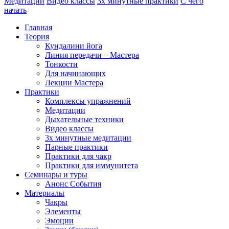
Медитации
Видео классы
3х минутные практики
С чего
начать
Главная
Теория
Кундалини йога
Линия передачи – Мастера
Тонкости
Для начинающих
Лекции Мастера
Практики
Комплексы упражнений
Медитации
Дыхательные техники
Видео классы
3х минутные медитации
Парные практики
Практики для чакр
Практики для иммунитета
Семинары и туры
Анонс События
Материалы
Чакры
Элементы
Эмоции