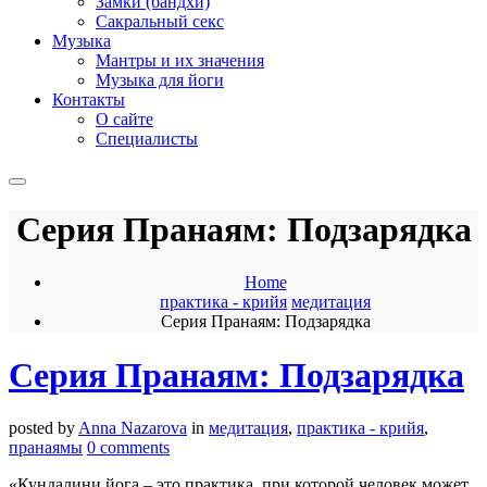
Замки (бандхи)
Сакральный секс
Музыка
Мантры и их значения
Музыка для йоги
Контакты
О сайте
Специалисты
Серия Пранаям: Подзарядка
Home
практика - крийя
медитация
Серия Пранаям: Подзарядка
Серия Пранаям: Подзарядка
posted by
Anna Nazarova
in
медитация
,
практика - крийя
,
пранаямы
0 comments
«Кундалини йога – это практика, при которой человек может