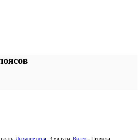
поясов
 сжать.
Дыхание огня
. 3 минуты.
Видео
– Перуджа