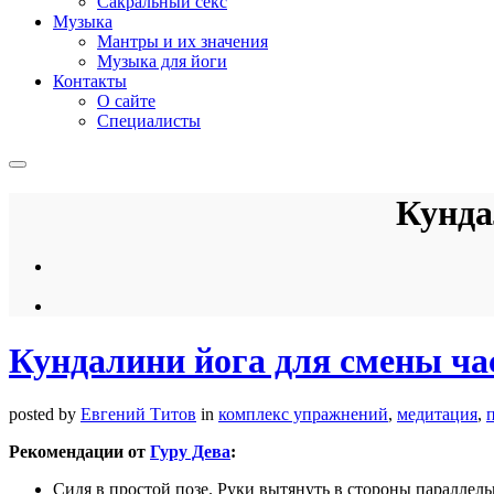
Сакральный секс
Музыка
Мантры и их значения
Музыка для йоги
Контакты
О сайте
Специалисты
Кунда
Кундалини йога для смены ча
posted by
Евгений Титов
in
комплекс упражнений
,
медитация
,
Рекомендации от
Гуру Дева
:
Сидя в простой позе. Руки вытянуть в стороны параллель