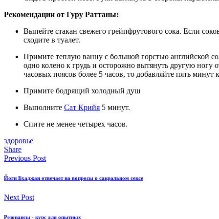
Рекомендации от Гуру Раттаны:
Выпейте стакан свежего грейпфрутового сока. Если соков
сходите в туалет.
Примите теплую ванну с большой горстью английской сол
одно колено к грудь и осторожно вытянуть другую ногу о
часовых поясов более 5 часов, то добавляйте пять минут
Примите бодрящий холодный душ
Выполните
Сат Крийя
5 минут.
Спите не менее четырех часов.
здоровье
Share
Previous Post
Йоги Бхаджан отвечает на вопросы о сакральном сексе
Next Post
Резонансы - курс для опытных