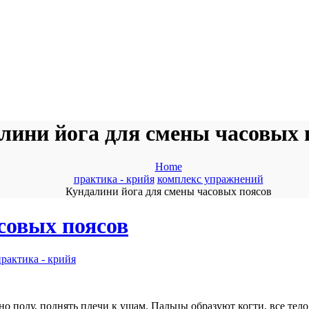
лини йога для смены часовых 
Home
практика - крийя
комплекс упражнений
Кундалини йога для смены часовых поясов
совых поясов
практика - крийя
но полу, поднять плечи к ушам. Пальцы образуют когти, все тело