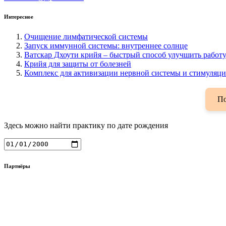
Интересное
Очищение лимфатической системы
Запуск иммунной системы: внутреннее солнце
Ватскар Дхоути крийя – быстрый способ улучшить работ
Крийя для защиты от болезней
Комплекс для активизации нервной системы и стимуляц
По
Здесь можно найти практику по дате рождения
Партнёры