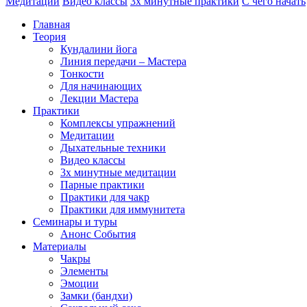
Медитации
Видео классы
3х минутные практики
С чего начать
Главная
Теория
Кундалини йога
Линия передачи – Мастера
Тонкости
Для начинающих
Лекции Мастера
Практики
Комплексы упражнений
Медитации
Дыхательные техники
Видео классы
3х минутные медитации
Парные практики
Практики для чакр
Практики для иммунитета
Семинары и туры
Анонс События
Материалы
Чакры
Элементы
Эмоции
Замки (бандхи)