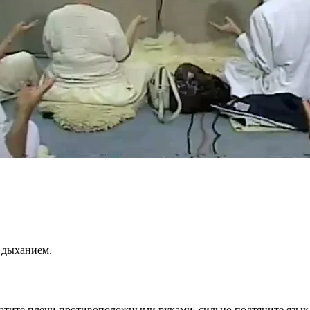
.
дыханием.
хватите плечи противоположными руками, сильно подтяните язык