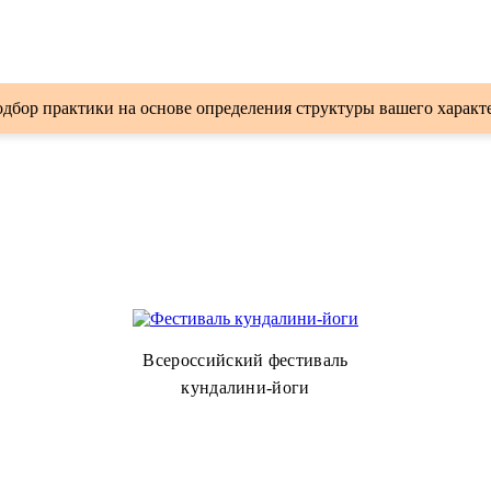
дбор практики на основе определения структуры вашего характ
Всероссийский фестиваль
кундалини-йоги