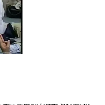
 наружу и сожмите тело. Выдохните. Затем повторите с