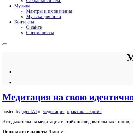
Сакральный секс
Музыка
Мантры и их значения
Музыка для йоги
Контакты
О сайте
Специалисты
М
Медитация на свою идентичн
posted by
agentAI
in
медитация
,
практика - крийя
Это дыхательная медитация из трёх последовательных этапов,
Продолжительность:
9 минут