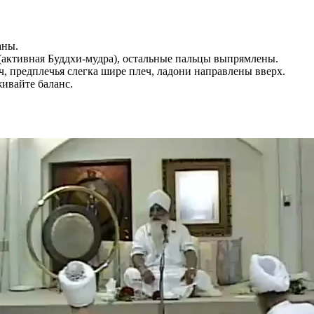
аны.
активная Буддхи-мудра), остальные пальцы выпрямлены.
ч, предплечья слегка шире плеч, ладони направлены вверх.
живайте баланс.