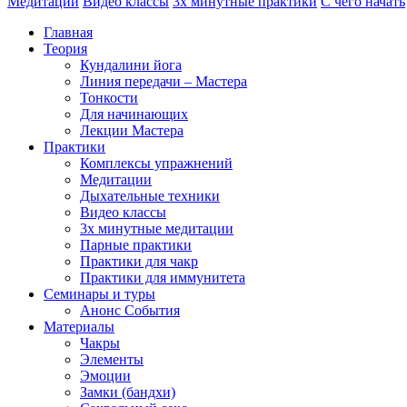
Медитации
Видео классы
3х минутные практики
С чего начать
Главная
Теория
Кундалини йога
Линия передачи – Мастера
Тонкости
Для начинающих
Лекции Мастера
Практики
Комплексы упражнений
Медитации
Дыхательные техники
Видео классы
3х минутные медитации
Парные практики
Практики для чакр
Практики для иммунитета
Семинары и туры
Анонс События
Материалы
Чакры
Элементы
Эмоции
Замки (бандхи)