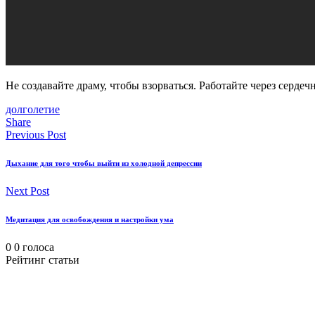
Не создавайте драму, чтобы взорваться. Работайте через серде
долголетие
Share
Previous Post
Дыхание для того чтобы выйти из холодной депрессии
Next Post
Медитация для освобождения и настройки ума
0
0
голоса
Рейтинг статьи