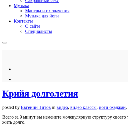
Сакральный секс
Музыка
Мантры и их значения
Музыка для йоги
Контакты
О сайте
Специалисты
Крийя долголетия
posted by
Евгений Титов
in
видео
,
видео классы
,
йоги бхаджан
,
Всего за 9 минут вы измените молекулярную структуру своего 
жить долго.