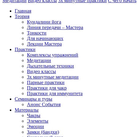
Медитации
Видео классы
3х минутные практики
С чего начать
Главная
Теория
Кундалини йога
Линия передачи – Мастера
Тонкости
Для начинающих
Лекции Мастера
Практики
Комплексы упражнений
Медитации
Дыхательные техники
Видео классы
3х минутные медитации
Парные практики
Практики для чакр
Практики для иммунитета
Семинары и туры
Анонс События
Материалы
Чакры
Элементы
Эмоции
Замки (бандхи)