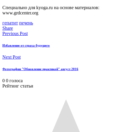
Специально для kyoga.ru на основе материалов:
www.grdcenter.org
гепатит
печень
Share
Previous Post
Избавление от страха будущего
Next Post
Фотографии "Обновление практикой" август 2016
0
0
голоса
Рейтинг статьи