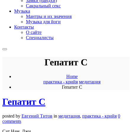
Замки (бандхи)
Сакральный секс
Музыка
Мантры и их значения
Музыка для йоги
Контакты
О сайте
Специалисты
Гепатит С
Home
практика - крийя
медитация
Гепатит С
Гепатит С
posted by
Евгений Титов
in
медитация
,
практика - крийя
0
comments
Сат Нам, Джи.