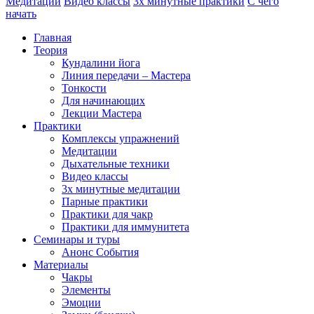
Медитации
Видео классы
3х минутные практики
С чего
начать
Главная
Теория
Кундалини йога
Линия передачи – Мастера
Тонкости
Для начинающих
Лекции Мастера
Практики
Комплексы упражнений
Медитации
Дыхательные техники
Видео классы
3х минутные медитации
Парные практики
Практики для чакр
Практики для иммунитета
Семинары и туры
Анонс События
Материалы
Чакры
Элементы
Эмоции