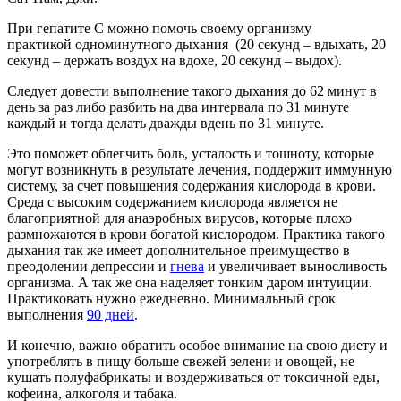
При гепатите С можно помочь своему организму
практикой одноминутного дыхания (20 секунд – вдыхать, 20
секунд – держать воздух на вдохе, 20 секунд – выдох).
Следует довести выполнение такого дыхания до 62 минут в
день за раз либо разбить на два интервала по 31 минуте
каждый и тогда делать дважды вдень по 31 минуте.
Это поможет облегчить боль, усталость и тошноту, которые
могут возникнуть в результате лечения, поддержит иммунную
систему, за счет повышения содержания кислорода в крови.
Среда с высоким содержанием кислорода является не
благоприятной для анаэробных вирусов, которые плохо
размножаются в крови богатой кислородом. Практика такого
дыхания так же имеет дополнительное преимущество в
преодолении депрессии и
гнева
и увеличивает выносливость
организма. А так же она наделяет тонким даром интуиции.
Практиковать нужно ежедневно. Минимальный срок
выполнения
90 дней
.
И конечно, важно обратить особое внимание на свою диету и
употреблять в пищу больше свежей зелени и овощей, не
кушать полуфабрикаты и воздерживаться от токсичной еды,
кофеина, алкоголя и табака.