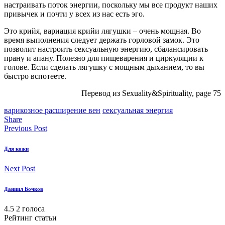
настраивать поток энергии, поскольку мы все продукт наших
привычек и почти у всех из нас есть эго.
Это крийя, вариация крийи лягушки – очень мощная. Во
время выполнения следует держать горловой замок. Это
позволит настроить сексуальную энергию, сбалансировать
прану и апану. Полезно для пищеварения и циркуляции к
голове. Если сделать лягушку с мощным дыханием, то вы
быстро вспотеете.
Перевод из Sexuality&Spirituality, page 75
варикозное расширение вен
сексуальная энергия
Share
Previous Post
Для кожи
Next Post
Даниил Бочков
4.5
2
голоса
Рейтинг статьи