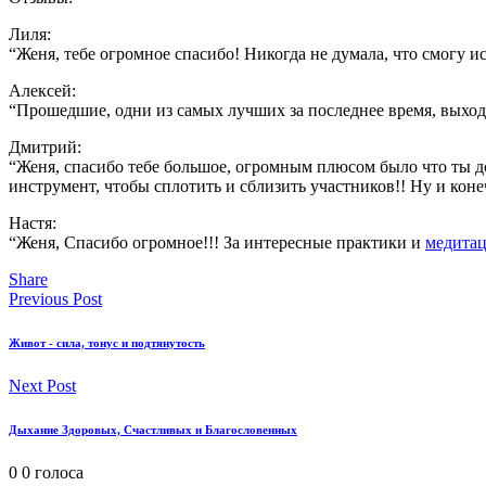
Лиля:
“Женя, тебе огромное спасибо! Никогда не думала, что смогу ис
Алексей:
“Прошедшие, одни из самых лучших за последнее время, выходн
Дмитрий:
“Женя, спасибо тебе большое, огромным плюсом было что ты д
инструмент, чтобы сплотить и сблизить участников!! Ну и кон
Настя:
“Женя, Спасибо огромное!!! За интересные практики и
медита
Share
Previous Post
Живот - сила, тонус и подтянутость
Next Post
Дыхание Здоровых, Счастливых и Благословенных
0
0
голоса