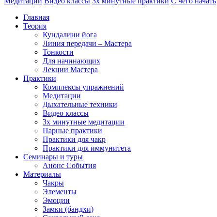
Медитации
Видео классы
3х минутные практики
С чего начать
Главная
Теория
Кундалини йога
Линия передачи – Мастера
Тонкости
Для начинающих
Лекции Мастера
Практики
Комплексы упражнений
Медитации
Дыхательные техники
Видео классы
3х минутные медитации
Парные практики
Практики для чакр
Практики для иммунитета
Семинары и туры
Анонс События
Материалы
Чакры
Элементы
Эмоции
Замки (бандхи)