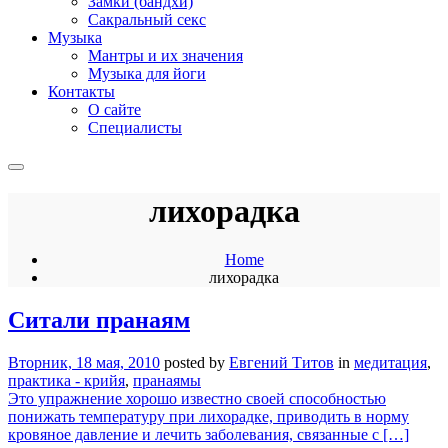
Замки (бандхи)
Сакральный секс
Музыка
Мантры и их значения
Музыка для йоги
Контакты
О сайте
Специалисты
лихорадка
Home
лихорадка
Ситали пранаям
Вторник, 18 мая, 2010
posted by
Евгений Титов
in
медитация
,
практика - крийя
,
пранаямы
Это упражнение хорошо известно своей способностью
понижать температуру при лихорадке, приводить в норму
кровяное давление и лечить заболевания, связанные с […]