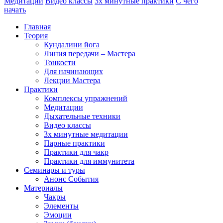
Медитации
Видео классы
3х минутные практики
С чего
начать
Главная
Теория
Кундалини йога
Линия передачи – Мастера
Тонкости
Для начинающих
Лекции Мастера
Практики
Комплексы упражнений
Медитации
Дыхательные техники
Видео классы
3х минутные медитации
Парные практики
Практики для чакр
Практики для иммунитета
Семинары и туры
Анонс События
Материалы
Чакры
Элементы
Эмоции