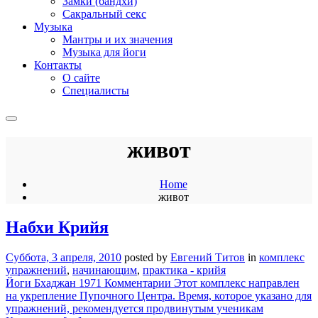
Замки (бандхи)
Сакральный секс
Музыка
Мантры и их значения
Музыка для йоги
Контакты
О сайте
Специалисты
живот
Home
живот
Набхи Крийя
Суббота, 3 апреля, 2010
posted by
Евгений Титов
in
комплекс
упражнений
,
начинающим
,
практика - крийя
Йоги Бхаджан 1971 Комментарии Этот комплекс направлен
на укрепление Пупочного Центра. Время, которое указано для
упражнений, рекомендуется продвинутым ученикам