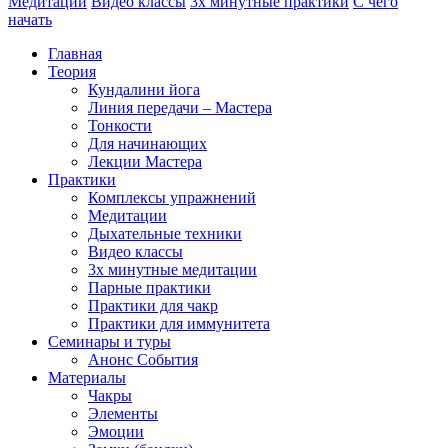
Медитации
Видео классы
3х минутные практики
С чего
начать
Главная
Теория
Кундалини йога
Линия передачи – Мастера
Тонкости
Для начинающих
Лекции Мастера
Практики
Комплексы упражнений
Медитации
Дыхательные техники
Видео классы
3х минутные медитации
Парные практики
Практики для чакр
Практики для иммунитета
Семинары и туры
Анонс События
Материалы
Чакры
Элементы
Эмоции