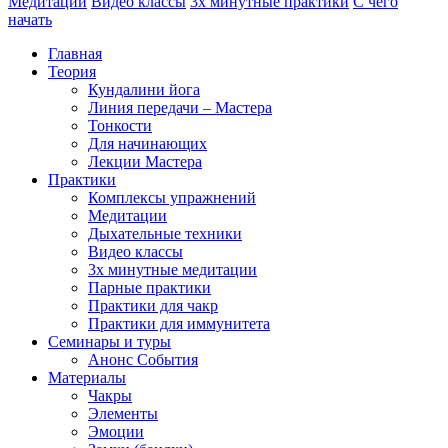
Медитации
Видео классы
3х минутные практики
С чего
начать
Главная
Теория
Кундалини йога
Линия передачи – Мастера
Тонкости
Для начинающих
Лекции Мастера
Практики
Комплексы упражнений
Медитации
Дыхательные техники
Видео классы
3х минутные медитации
Парные практики
Практики для чакр
Практики для иммунитета
Семинары и туры
Анонс События
Материалы
Чакры
Элементы
Эмоции