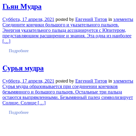
Гьян Мудра
Суббота, 17 апреля, 2021
posted by
Евгений Титов
in
элементы
Соедините кончики большого и указательного пальцев.
Энергия указательного пальца ассоциируется с Юпитером,
представляющим расширение и знания. Эта одна из наиболее
[…]
Подробнее
Сурья мудра
Суббота, 17 апреля, 2021
posted by
Евгений Титов
in
элементы
Сурья мудра образовывается при соединении кончиков
безымянного и большого пальцев. Остальные три пальца
остаются выпрямленными. Безымянный палец символизирует
Солнце. Солнце […]
Подробнее