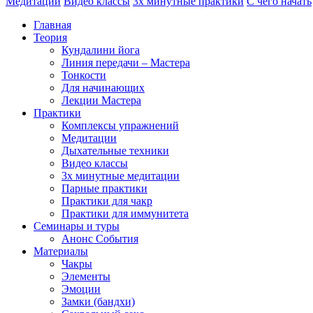
Медитации
Видео классы
3х минутные практики
С чего начать
Главная
Теория
Кундалини йога
Линия передачи – Мастера
Тонкости
Для начинающих
Лекции Мастера
Практики
Комплексы упражнений
Медитации
Дыхательные техники
Видео классы
3х минутные медитации
Парные практики
Практики для чакр
Практики для иммунитета
Семинары и туры
Анонс События
Материалы
Чакры
Элементы
Эмоции
Замки (бандхи)