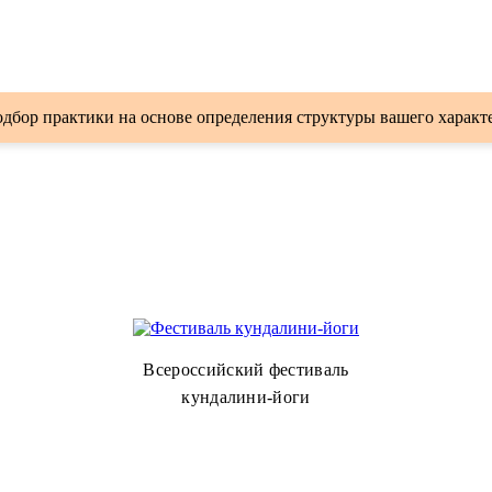
дбор практики на основе определения структуры вашего характ
Всероссийский фестиваль
кундалини-йоги