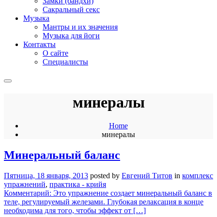
Замки (бандхи)
Сакральный секс
Музыка
Мантры и их значения
Музыка для йоги
Контакты
О сайте
Специалисты
минералы
Home
минералы
Минеральный баланс
Пятница, 18 января, 2013
posted by
Евгений Титов
in
комплекс
упражнений
,
практика - крийя
Комментарий: Это упражнение создает минеральный баланс в
теле, регулируемый железами. Глубокая релаксация в конце
необходима для того, чтобы эффект от […]