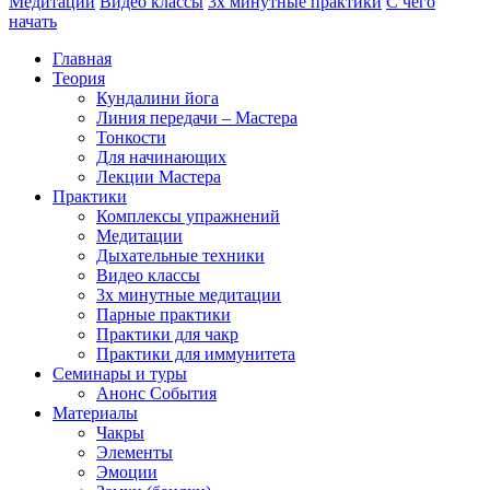
Медитации
Видео классы
3х минутные практики
С чего
начать
Главная
Теория
Кундалини йога
Линия передачи – Мастера
Тонкости
Для начинающих
Лекции Мастера
Практики
Комплексы упражнений
Медитации
Дыхательные техники
Видео классы
3х минутные медитации
Парные практики
Практики для чакр
Практики для иммунитета
Семинары и туры
Анонс События
Материалы
Чакры
Элементы
Эмоции