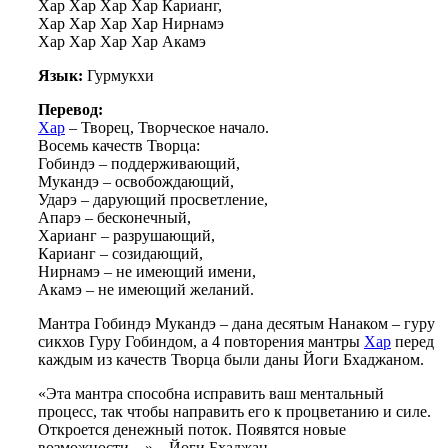
Хар Хар Хар Хар Карианг,
Хар Хар Хар Хар Нирнамэ
Хар Хар Хар Хар Акамэ
Язык:
Гурмукхи
Перевод:
Хар
– Творец, Творческое начало.
Восемь качеств Творца:
Гобиндэ – поддерживающий,
Мукандэ – освобождающий,
Ударэ – дарующий просветление,
Апарэ – бесконечный,
Харианг – разрушающий,
Карианг – созидающий,
Нирнамэ – не имеющий имени,
Акамэ – не имеющий желаний.
Мантра Гобиндэ Мукандэ – дана десятым Нанаком – гуру
сикхов Гуру Гобиндом, а 4 повторения мантры
Хар
перед
каждым из качеств Творца были даны Йоги Бхаджаном.
«Эта мантра способна исправить ваш ментальный
процесс, так чтобы направить его к процветанию и силе.
Откроется денежный поток. Появятся новые
возможности…» – Йоги Бхаджан