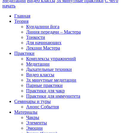
Медитации
Видео классы
3х минутные практики
С чего
начать
Главная
Теория
Кундалини йога
Линия передачи – Мастера
Тонкости
Для начинающих
Лекции Мастера
Практики
Комплексы упражнений
Медитации
Дыхательные техники
Видео классы
3х минутные медитации
Парные практики
Практики для чакр
Практики для иммунитета
Семинары и туры
Анонс События
Материалы
Чакры
Элементы
Эмоции