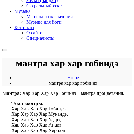
Замки (бандхи)
Сакральный секс
Музыка
Мантры и их значения
Музыка для йоги
Контакты
О сайте
Специалисты
мантра хар хар гобиндэ
Home
мантра хар хар гобиндэ
Мантра:
Хар Хар Хар Хар Гобиндэ – мантра процветания.
Текст мантры:
Хар Хар Хар Хар Гобиндэ,
Хар Хар Хар Хар Мукандэ,
Хар Хар Хар Хар Ударэ,
Хар Хар Хар Хар Апарэ,
Хар Хар Хар Хар Харианг,