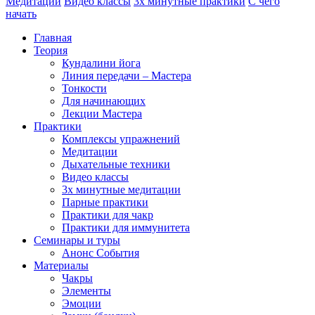
Медитации
Видео классы
3х минутные практики
С чего
начать
Главная
Теория
Кундалини йога
Линия передачи – Мастера
Тонкости
Для начинающих
Лекции Мастера
Практики
Комплексы упражнений
Медитации
Дыхательные техники
Видео классы
3х минутные медитации
Парные практики
Практики для чакр
Практики для иммунитета
Семинары и туры
Анонс События
Материалы
Чакры
Элементы
Эмоции