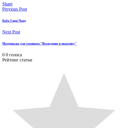
Share
Previous Post
Баба Сири Чанд
Next Post
Материалы для семинара "Вхождение в практику"
0
0
голоса
Рейтинг статьи