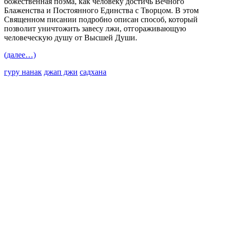
божественная поэма, как человеку достичь Вечного
Блаженства и Постоянного Единства с Творцом. В этом
Священном писании подробно описан способ, который
позволит уничтожить завесу лжи, отгораживающую
человеческую душу от Высшей Души.
(далее…)
гуру нанак
джап джи
садхана