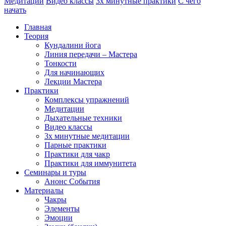
Медитации
Видео классы
3х минутные практики
С чего
начать
Главная
Теория
Кундалини йога
Линия передачи – Мастера
Тонкости
Для начинающих
Лекции Мастера
Практики
Комплексы упражнений
Медитации
Дыхательные техники
Видео классы
3х минутные медитации
Парные практики
Практики для чакр
Практики для иммунитета
Семинары и туры
Анонс События
Материалы
Чакры
Элементы
Эмоции