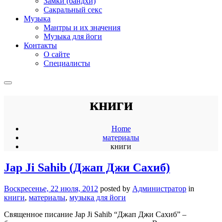
Замки (бандхи)
Сакральный секс
Музыка
Мантры и их значения
Музыка для йоги
Контакты
О сайте
Специалисты
книги
Home
материалы
книги
Jap Ji Sahib (Джап Джи Сахиб)
Воскресенье, 22 июля, 2012
posted by
Администратор
in
книги
,
материалы
,
музыка для йоги
Священное писание Jap Ji Sahib “Джап Джи Сахиб” –