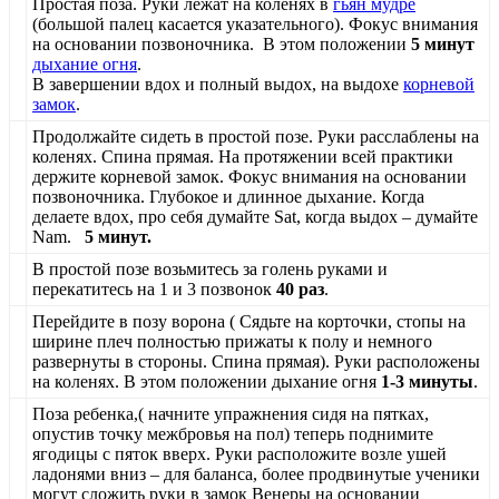
Простая поза. Руки лежат на коленях в
гьян мудре
(большой палец касается указательного). Фокус внимания
на основании позвоночника. В этом положении
5 минут
дыхание огня
.
В завершении вдох и полный выдох, на выдохе
корневой
замок
.
Продолжайте сидеть в простой позе. Руки расслаблены на
коленях. Спина прямая. На протяжении всей практики
держите корневой замок. Фокус внимания на основании
позвоночника. Глубокое и длинное дыхание. Когда
делаете вдох, про себя думайте Sat, когда выдох – думайте
Nam.
5 минут.
В простой позе возьмитесь за голень руками и
перекатитесь на 1 и 3 позвонок
40 раз
.
Перейдите в позу ворона ( Сядьте на корточки, стопы на
ширине плеч полностью прижаты к полу и немного
развернуты в стороны. Спина прямая). Руки расположены
на коленях. В этом положении дыхание огня
1-3 минуты
.
Поза ребенка,( начните упражнения сидя на пятках,
опустив точку межбровья на пол) теперь поднимите
ягодицы с пяток вверх. Руки расположите возле ушей
ладонями вниз – для баланса, более продвинутые ученики
могут сложить руки в замок Венеры на основании