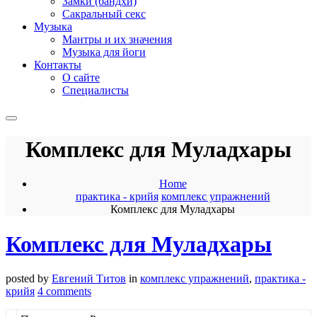
Замки (бандхи)
Сакральный секс
Музыка
Мантры и их значения
Музыка для йоги
Контакты
О сайте
Специалисты
Комплекс для Муладхары
Home
практика - крийя
комплекс упражнений
Комплекс для Муладхары
Комплекс для Муладхары
posted by
Евгений Титов
in
комплекс упражнений
,
практика -
крийя
4 comments