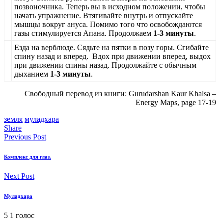
позвоночника. Теперь вы в исходном положении, чтобы
начать упражнение. Втягивайте внутрь и отпускайте
мышцы вокруг ануса. Помимо того что освобождаются
газы стимулируется Апана. Продолжаем
1-3 минуты
.
Езда на верблюде. Сядьте на пятки в позу горы. Сгибайте
спину назад и вперед. Вдох при движении вперед, выдох
при движении спины назад. Продолжайте с обычным
дыханием
1-3 минуты
.
Свободный перевод из книги: Gurudarshan Kaur Khalsa –
Energy Maps, page 17-19
земля
муладхара
Share
Previous Post
Комплекс для глаз.
Next Post
Муладхара
5
1
голос