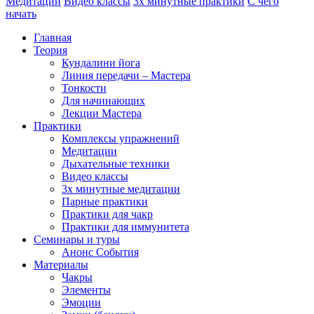
Медитации
Видео классы
3х минутные практики
С чего
начать
Главная
Теория
Кундалини йога
Линия передачи – Мастера
Тонкости
Для начинающих
Лекции Мастера
Практики
Комплексы упражнений
Медитации
Дыхательные техники
Видео классы
3х минутные медитации
Парные практики
Практики для чакр
Практики для иммунитета
Семинары и туры
Анонс События
Материалы
Чакры
Элементы
Эмоции