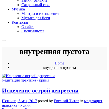
Замки (бандхи)
Сакральный секс
Музыка
Мантры и их значения
Музыка для йоги
Контакты
О сайте
Специалисты
внутренняя пустота
Home
внутренняя пустота
медитация
практика - крийя
Исцеление острой депрессии
Пятница, 5 мая, 2017
posted by
Евгений Титов
in
медитация
,
практика - крийя