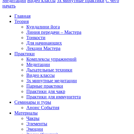
Медитации
Видео классы
3х минутные практики
С чего
начать
Главная
Теория
Кундалини йога
Линия передачи – Мастера
Тонкости
Для начинающих
Лекции Мастера
Практики
Комплексы упражнений
Медитации
Дыхательные техники
Видео классы
3х минутные медитации
Парные практики
Практики для чакр
Практики для иммунитета
Семинары и туры
Анонс События
Материалы
Чакры
Элементы
Эмоции