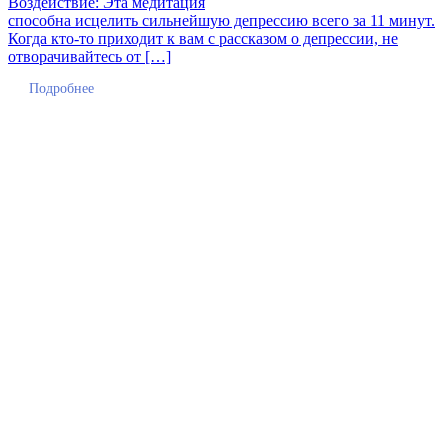
Воздействие: Эта медитация
способна исцелить сильнейшую депрессию всего за 11 минут.
Когда кто-то приходит к вам с рассказом о депрессии, не
отворачивайтесь от […]
Подробнее