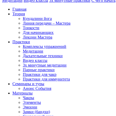
Медитации
Видео классы
3х минутные практики
С чего начать
Главная
Теория
Кундалини йога
Линия передачи – Мастера
Тонкости
Для начинающих
Лекции Мастера
Практики
Комплексы упражнений
Медитации
Дыхательные техники
Видео классы
3х минутные медитации
Парные практики
Практики для чакр
Практики для иммунитета
Семинары и туры
Анонс События
Материалы
Чакры
Элементы
Эмоции
Замки (бандхи)