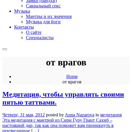
Замки (бандхи)
Сакральный секс
Музыка
Мантры и их значения
Музыка для йоги
Контакты
О сайте
Специалисты
от врагов
Home
от врагов
Медитация, чтобы управлять своими
пятью таттвами.
Четверг, 31 мая, 2012
posted by
Anna Nazarova
in
медитация
Эта медитация с мантрой из Сири Гуру Грант Сахиб –
настоящий дар, так как она поможет вам проникнуть в
неизведанное […]