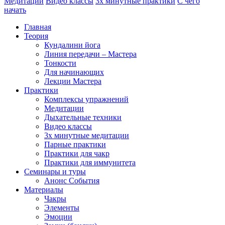
Медитации
Видео классы
3х минутные практики
С чего
начать
Главная
Теория
Кундалини йога
Линия передачи – Мастера
Тонкости
Для начинающих
Лекции Мастера
Практики
Комплексы упражнений
Медитации
Дыхательные техники
Видео классы
3х минутные медитации
Парные практики
Практики для чакр
Практики для иммунитета
Семинары и туры
Анонс События
Материалы
Чакры
Элементы
Эмоции