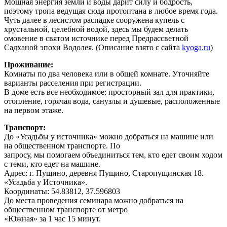
Мощная энергия земли и воды дарит силу и бодрость,
поэтому тропа ведущая сюда протоптана в любое время года.
Чуть далее в лесистом распадке сооружена купель с
хрустальной, целебной водой, здесь мы будем делать
омовение в святом источнике перед Предрассветной
Садханой эпохи Водолея. (Описание взято с сайта
kyoga.ru
)
Проживание:
Комнаты по два человека или в общей комнате. Уточняйте
варианты расселения при регистрации.
В доме есть все необходимое: просторный зал для практики,
отопление, горячая вода, санузлы и душевые, расположенные
на первом этаже.
Транспорт:
До «Усадьбы у источника» можно добраться на машине или
на общественном транспорте. По
запросу, мы помогаем объединиться тем, кто едет своим ходом
с теми, кто едет на машине.
Адрес: г. Пущино, деревня Пущино, Старопущинская 18.
«Усадьба у Источника».
Координаты: 54.83812, 37.596803
До места проведения семинара можно добраться на
общественном транспорте от метро
«Южная» за 1 час 15 минут.