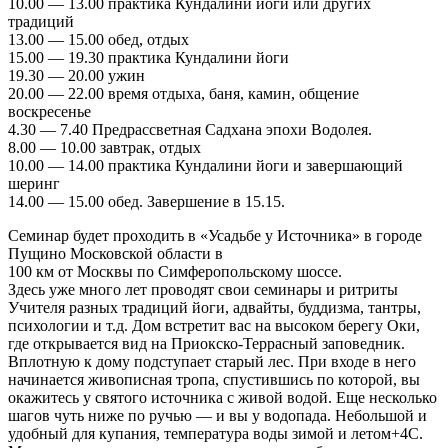
10.00 — 13.00 практика Кундалини йоги или других
традиций
13.00 — 15.00 обед, отдых
15.00 — 19.30 практика Кундалини йоги
19.30 — 20.00 ужин
20.00 — 22.00 время отдыха, баня, камин, общение
воскресенье
4.30 — 7.40 Предрассветная Садхана эпохи Водолея.
8.00 — 10.00 завтрак, отдых
10.00 — 14.00 практика Кундалини йоги и завершающий
шеринг
14.00 — 15.00 обед. Завершение в 15.15.
Семинар будет проходить в «Усадьбе у Источника» в городе
Пущино Московской области в
100 км от Москвы по Симферопольскому шоссе.
Здесь уже много лет проводят свои семинары и ритриты
Учителя разных традиций йоги, адвайты, буддизма, тантры,
психологии и т.д. Дом встретит вас на высоком берегу Оки,
где открывается вид на Приокско-Террасный заповедник.
Вплотную к дому подступает старый лес. При входе в него
начинается живописная тропа, спустившись по которой, вы
окажитесь у святого источника с живой водой. Еще несколько
шагов чуть ниже по ручью — и вы у водопада. Небольшой и
удобный для купания, температура воды зимой и летом+4С.