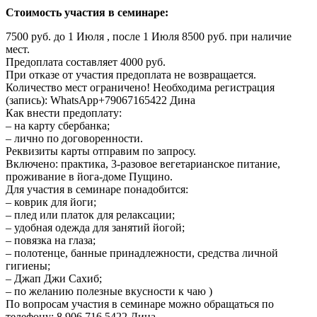
Стоимость участия в семинаре:
7500 руб. до 1 Июля , после 1 Июля 8500 руб. при наличие
мест.
Предоплата составляет 4000 руб.
При отказе от участия предоплата не возвращается.
Количество мест ограничено! Необходима регистрация
(запись): WhatsApp+79067165422 Дина
Как внести предоплату:
– на карту сбербанка;
– лично по договоренности.
Реквизиты карты отправим по запросу.
Включено: практика, 3-разовое вегетарианское питание,
проживание в йога-доме Пущино.
Для участия в семинаре понадобится:
– коврик для йоги;
– плед или платок для релаксации;
– удобная одежда для занятий йогой;
– повязка на глаза;
– полотенце, банные принадлежности, средства личной
гигиены;
– Джап Джи Сахиб;
– по желанию полезные вкусности к чаю )
По вопросам участия в семинаре можно обращаться по
телефону: 8 906 716 5422 Дина