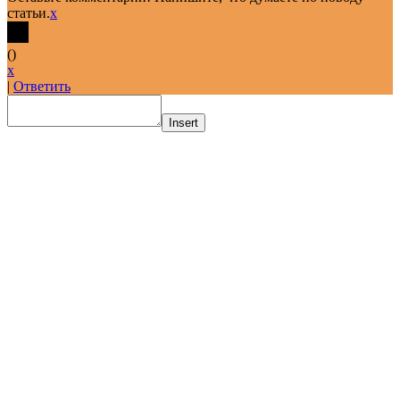
статьи.
x
(
)
x
|
Ответить
Insert