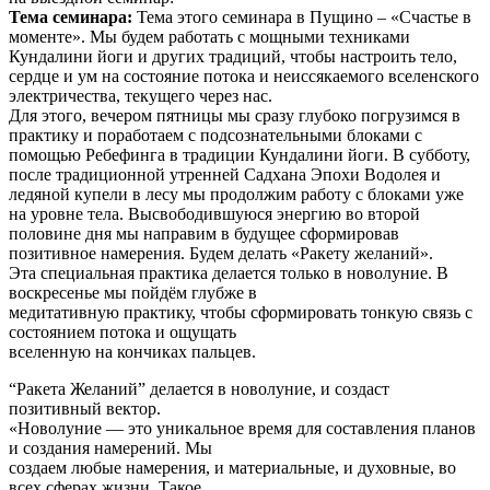
Тема семинара:
Тема этого семинара в Пущино – «Счастье в
моменте». Мы будем работать с мощными техниками
Кундалини йоги и других традиций, чтобы настроить тело,
сердце и ум на состояние потока и неиссякаемого вселенского
электричества, текущего через нас.
Для этого, вечером пятницы мы сразу глубоко погрузимся в
практику и поработаем с подсознательными блоками с
помощью Ребефинга в традиции Кундалини йоги. В субботу,
после традиционной утренней Садхана Эпохи Водолея и
ледяной купели в лесу мы продолжим работу с блоками уже
на уровне тела. Высвободившуюся энергию во второй
половине дня мы направим в будущее сформировав
позитивное намерения. Будем делать «Ракету желаний».
Эта специальная практика делается только в новолуние. В
воскресенье мы пойдём глубже в
медитативную практику, чтобы сформировать тонкую связь с
состоянием потока и ощущать
вселенную на кончиках пальцев.
“Ракета Желаний” делается в новолуние, и создаст
позитивный вектор.
«Новолуние — это уникальное время для составления планов
и создания намерений. Мы
создаем любые намерения, и материальные, и духовные, во
всех сферах жизни. Такое