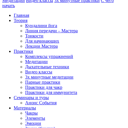
Медитации
Видео классы
3х минутные практики
С чего
начать
Главная
Теория
Кундалини йога
Линия передачи – Мастера
Тонкости
Для начинающих
Лекции Мастера
Практики
Комплексы упражнений
Медитации
Дыхательные техники
Видео классы
3х минутные медитации
Парные практики
Практики для чакр
Практики для иммунитета
Семинары и туры
Анонс События
Материалы
Чакры
Элементы
Эмоции