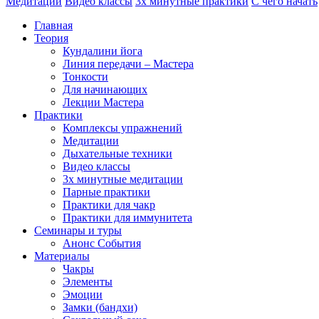
Медитации
Видео классы
3х минутные практики
С чего начать
Главная
Теория
Кундалини йога
Линия передачи – Мастера
Тонкости
Для начинающих
Лекции Мастера
Практики
Комплексы упражнений
Медитации
Дыхательные техники
Видео классы
3х минутные медитации
Парные практики
Практики для чакр
Практики для иммунитета
Семинары и туры
Анонс События
Материалы
Чакры
Элементы
Эмоции
Замки (бандхи)