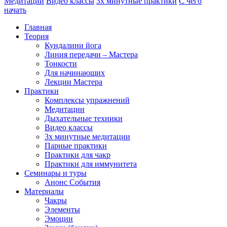
Медитации
Видео классы
3х минутные практики
С чего
начать
Главная
Теория
Кундалини йога
Линия передачи – Мастера
Тонкости
Для начинающих
Лекции Мастера
Практики
Комплексы упражнений
Медитации
Дыхательные техники
Видео классы
3х минутные медитации
Парные практики
Практики для чакр
Практики для иммунитета
Семинары и туры
Анонс События
Материалы
Чакры
Элементы
Эмоции