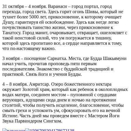
31 октября – 4 ноября. Варанаси – город портал, город
перехода, город света. Здесь горит огонь Шивы, который не
тухнет более 5000 лет, прикосновение, к которому очищает
Душу, гарантируя ей освобождение. Здесь как негде легко
почувствовать таинство жизни, через прикосновение к
Танатосу. Город манит, очаровывает, отвращает, ошеломляет с
такой неистовой силой, что ум погружается в тишину,
которой здесь пропитано все, а сердце направляется к тому,
что по-настоящему важно.
3 ноября – посещение Сарнатха. Места, где Будда Шакьямуни
начал учить, прочитав проповедь пяти первым
последователям. Знакомство с буддийской традицией и
практикой. Связь йоги и учения Будды.
4 – 8 ноября. Амритсар. Озеро божественного нектара
окружает Золотой храм, который как ребенок в околоплодных
водах матери, соединен мостом – пуповиной с сердцами
верующих, идущими сюда днем и ночью на протяжении
столетий, чтобы получить исцеление, благословение, чтобы
смыть грехи и успокоить ум, сфокусировать его на вечной
Истине. Часть дней мы проведем вместе с Мастером Йоги
Звука Парвиндером Сингхом.