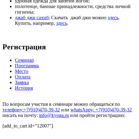
удобная одежда для занятий йогой;
полотенце, банные принадлежности, средства личной
гигиены;
джаб джи сахиб
; Скачать джаб джи можно
здесь
.
Купить, например,
здесь
.
Регистрация
Семинар
Программа
Место
Оплата
Заявка
История
По вопросам участия в семинаре можно обращаться по
телефону:+7(910)470-39-32
или
whatsAppу: +7(910)470-39-32
писать на почту:
info@kyoga.ru
или пройти регистрацию:
[add_to_cart id=”12007″]