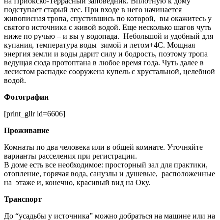
на Приокско-Террасный заповедник. Вплотную к дому
подступает старый лес. При входе в него начинается
живописная тропа, спустившись по которой, вы окажитесь у
святого источника с живой водой. Еще несколько шагов чуть
ниже по ручью – и вы у водопада. Небольшой и удобный для
купания, температура воды зимой и летом+4С. Мощная
энергия земли и воды дарит силу и бодрость, поэтому тропа
ведущая сюда протоптана в любое время года. Чуть далее в
лесистом распадке сооружена купель с хрустальной, целебной
водой.
Фотографии
[print_gllr id=6606]
Проживание
Комнаты по два человека или в общей комнате. Уточняйте
варианты расселения при регистрации.
В доме есть все необходимое: просторный зал для практики,
отопление, горячая вода, санузлы и душевые, расположенные
на этаже и, конечно, красивый вид на Оку.
Транспорт
До “усадьбы у источника” можно добраться на машине или на