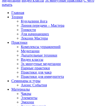
Медитации
Видео классы
3х минутные практики
С чего
начать
Главная
Теория
Кундалини йога
Линия передачи – Мастера
Тонкости
Для начинающих
Лекции Мастера
Практики
Комплексы упражнений
Медитации
Дыхательные техники
Видео классы
3х минутные медитации
Парные практики
Практики для чакр
Практики для иммунитета
Семинары и туры
Анонс События
Материалы
Чакры
Элементы
Эмоции