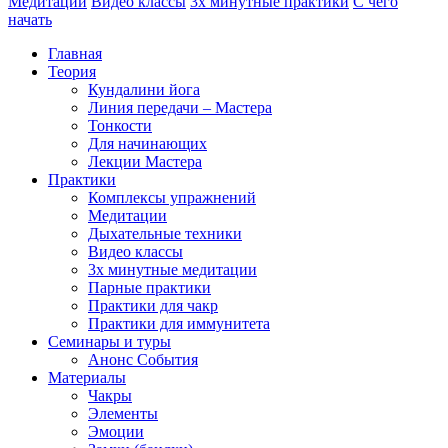
Медитации
Видео классы
3х минутные практики
С чего
начать
Главная
Теория
Кундалини йога
Линия передачи – Мастера
Тонкости
Для начинающих
Лекции Мастера
Практики
Комплексы упражнений
Медитации
Дыхательные техники
Видео классы
3х минутные медитации
Парные практики
Практики для чакр
Практики для иммунитета
Семинары и туры
Анонс События
Материалы
Чакры
Элементы
Эмоции