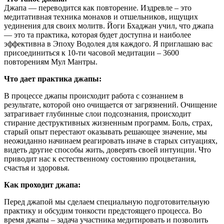
Джапа — переводится как повторение. Издревле – это
медитативная техника монахов и отшельников, ищущих
уединения для своих молитв. Йоги Бхаджан учил, что джапа
— это та практика, которая будет доступна и наиболее
эффективна в Эпоху Водолея для каждого. Я приглашаю вас
присоединиться к 10-ти часовой медитации – 3600
повторениям Мул Мантры.
Что дает практика джапы:
В процессе джапы происходит работа с сознанием в
результате, которой оно очищается от загрязнений. Очищение
затрагивает глубинные слои подсознания, происходит
стирание деструктивных жизненным программ. Боль, страх,
старый опыт перестают оказывать решающее значение, мы
неожиданно начинаем реагировать иначе в старых ситуациях,
видеть другие способы жить, доверять своей интуиции. Что
приводит нас к естественному состоянию процветания,
счастья и здоровья.
Как проходит джапа:
Перед джапой мы сделаем специальную подготовительную
практику и обсудим тонкости предстоящего процесса. Во
время джапы – задача участника медитировать и позволить