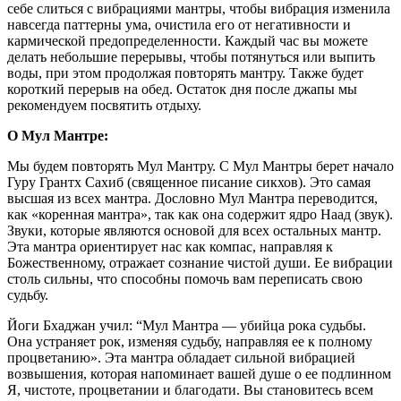
себе слиться с вибрациями мантры, чтобы вибрация изменила
навсегда паттерны ума, очистила его от негативности и
кармической предопределенности. Каждый час вы можете
делать небольшие перерывы, чтобы потянуться или выпить
воды, при этом продолжая повторять мантру. Также будет
короткий перерыв на обед. Остаток дня после джапы мы
рекомендуем посвятить отдыху.
О Мул Мантре:
Мы будем повторять Мул Мантру. С Мул Мантры берет начало
Гуру Грантх Сахиб (священное писание сикхов). Это самая
высшая из всех мантра. Дословно Мул Мантра переводится,
как «коренная мантра», так как она содержит ядро Наад (звук).
Звуки, которые являются основой для всех остальных мантр.
Эта мантра ориентирует нас как компас, направляя к
Божественному, отражает сознание чистой души. Ее вибрации
столь сильны, что способны помочь вам переписать свою
судьбу.
Йоги Бхаджан учил: “Мул Мантра — убийца рока судьбы.
Она устраняет рок, изменяя судьбу, направляя ее к полному
процветанию». Эта мантра обладает сильной вибрацией
возвышения, которая напоминает вашей душе о ее подлинном
Я, чистоте, процветании и благодати. Вы становитесь всем