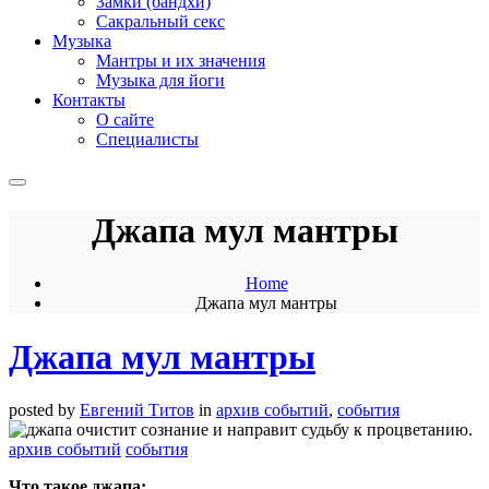
Замки (бандхи)
Сакральный секс
Музыка
Мантры и их значения
Музыка для йоги
Контакты
О сайте
Специалисты
Джапа мул мантры
Home
Джапа мул мантры
Джапа мул мантры
posted by
Евгений Титов
in
архив событий
,
события
архив событий
события
Что такое джапа: