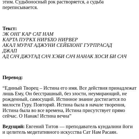
этим. Судьбоносный рок растворяется, а судьба
переписывается.
Текст:
ЭК ОНГ КАР САТ НАМ
КАРТА ПУРКХ НИРБХО НИРВЕР
АКАЛ МУРАТ АДЖУНИ СЕЙБХОНГ ГУРПРАСАД
ДЖАП
АД САЧ ДЖУГАД САЧ ХЭБИ САЧ НАНАК ХОСИ БИ САЧ
Перевод:
“Единый Творец – Истина его имя. Все действия принадлежат
лишь Ему, Он бесстрашный, без злости, неумирающий, не
рожденный, самосущий. Истинное знание достигается по
милости Гуру. Повторяй. Истина была в начале творения,
Истина была во все времена, Истина присутствует прямо
сейчас. О Нанак! Истина вечна”
Ведущий:
Евгений Титов — преподаватель кундалини йоги
и целитель медитативного искусства Сат Нам Расаян.