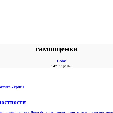
самооценка
Home
самооценка
актика - крийя
лостности
ео
,
видео классы
,
йоги бхаджан
,
медитация
,
музыка и видео
,
пра