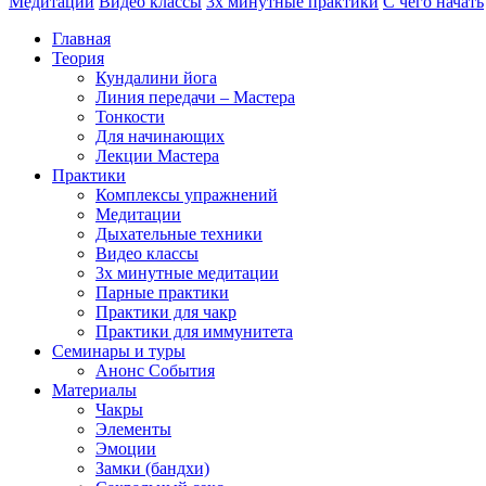
Медитации
Видео классы
3х минутные практики
С чего начать
Главная
Теория
Кундалини йога
Линия передачи – Мастера
Тонкости
Для начинающих
Лекции Мастера
Практики
Комплексы упражнений
Медитации
Дыхательные техники
Видео классы
3х минутные медитации
Парные практики
Практики для чакр
Практики для иммунитета
Семинары и туры
Анонс События
Материалы
Чакры
Элементы
Эмоции
Замки (бандхи)