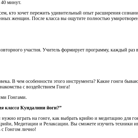
 40 минут.
всем, кто хочет пережить удивительный опыт расширения созна
менных женщин. После класса вы ощутите полностью умиротворен
 повторного участия. Учитель формирует программу, каждый раз
века. В чем особенности этого инструмента? Какие гонги бываю
накомства с воздействием Гонга!
ими Гонгами.
мя класса
Кундалини йоги?”
 нужно играть на гонге, как выбрать крийю и медитацию для гон
 Крийи, Медитации и Релаксации. Вы сможете изучить техники иг
 с Гонгом лично!