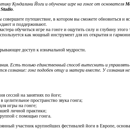
тику Кундалини Йоги и обучение игре на гонге от основателя
Ме
Studio
.
ы совершите путешествие, в котором вы сможете обновиться и я
ождают и поддерживают.
астера обучиться игре на гонге и ощутить силу и глубину этого 
 используется как мощный инструмент для их открытия и гармони
ткрывающее доступ к изначальной мудрости.
ания. Есть только единственный способ вытеснить и управлять че
ется сознание: гонг подобен отцу и матери вместе. У сознания
ия сессий на занятиях по йоге;
в целительное пространство звука гонга;
для игры на гонге;
вашей личной практики;
 группой с помощью гонга.
оянный участник крупнейших фестивалей йоги в Европе, основа