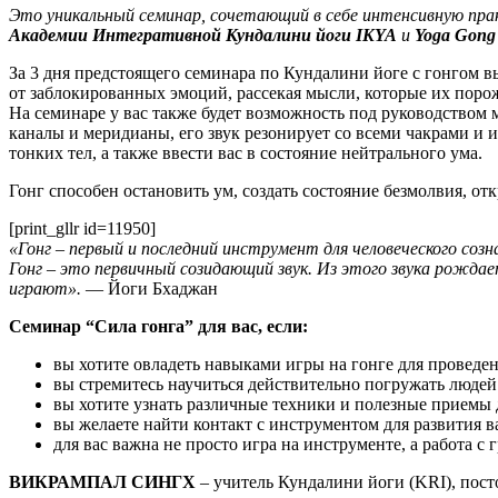
Это уникальный семинар, сочетающий в себе интенсивную прак
Академии Интегративной Кундалини йоги IKYA
и
Yoga Gong 
За 3 дня предстоящего семинара по Кундалини йоге с гонгом в
от заблокированных эмоций, рассекая мысли, которые их пор
На семинаре у вас также будет возможность под руководством м
каналы и меридианы, его звук резонирует со всеми чакрами и
тонких тел, а также ввести вас в состояние нейтрального ума.
Гонг способен остановить ум, создать состояние безмолвия, о
[print_gllr id=11950]
«Гонг – первый и последний инструмент для человеческого созн
Гонг – это первичный созидающий звук. Из этого звука рожда
играют».
— Йоги Бхаджан
Семинар “Сила гонга” для вас, если:
вы хотите овладеть навыками игры на гонге для проведен
вы стремитесь научиться действительно погружать людей 
вы хотите узнать различные техники и полезные приемы 
вы желаете найти контакт с инструментом для развития 
для вас важна не просто игра на инструменте, а работа с
ВИКРАМПАЛ СИНГХ
– учитель Кундалини йоги (KRI), пост