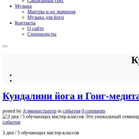
Сакральный секс
Музыка
Мантры и их значения
Музыка для йоги
Контакты
О сайте
Специалисты
К
Кундалини йога и Гонг-медит
posted by
Администратор
in
события
0 comments
события
3 дня / 5 обучающих мастер-классов