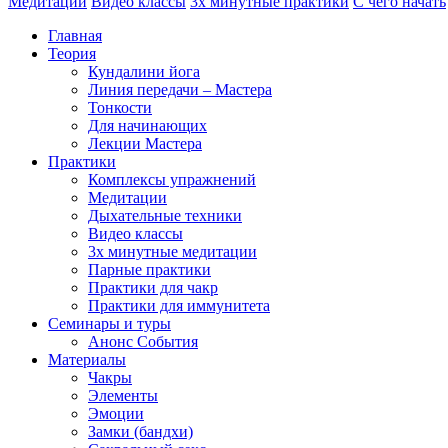
Медитации
Видео классы
3х минутные практики
С чего начать
Главная
Теория
Кундалини йога
Линия передачи – Мастера
Тонкости
Для начинающих
Лекции Мастера
Практики
Комплексы упражнений
Медитации
Дыхательные техники
Видео классы
3х минутные медитации
Парные практики
Практики для чакр
Практики для иммунитета
Семинары и туры
Анонс События
Материалы
Чакры
Элементы
Эмоции
Замки (бандхи)