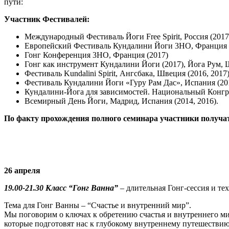
пути:
Участник Фестивалей:
Международный Фестиваль Йоги Free Spirit, Россия (2017
Европейский Фестиваль Кундалини Йоги 3HO, Франция (20
Гонг Конференция 3HO, Франция (2017)
Гонг как инструмент Кундалини Йоги (2017), Йога Рум, 
Фестиваль Kundalini Spirit, Ангсбака, Швеция (2016, 2017)
Фестиваль Кундалини Йоги «Гуру Рам Дас», Испания (201
Кундалини-Йога для зависимостей. Национальный Конгре
Всемирный День Йоги, Мадрид, Испания (2014, 2016).
По факту прохождения полного семинара участники получа
26 апреля
19.00-21.30 Класс “Гонг Ванна”
– длительная Гонг-сессия и те
Тема для Гонг Ванны – “Счастье и внутренний мир”.
Мы поговорим о ключах к обретению счастья и внутреннего м
которые подготовят нас к глубокому внутреннему путешествию 