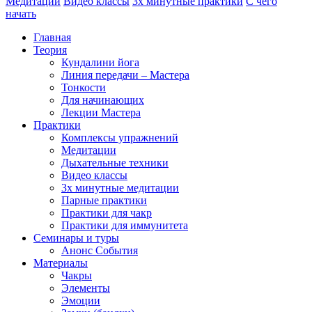
Медитации
Видео классы
3х минутные практики
С чего
начать
Главная
Теория
Кундалини йога
Линия передачи – Мастера
Тонкости
Для начинающих
Лекции Мастера
Практики
Комплексы упражнений
Медитации
Дыхательные техники
Видео классы
3х минутные медитации
Парные практики
Практики для чакр
Практики для иммунитета
Семинары и туры
Анонс События
Материалы
Чакры
Элементы
Эмоции