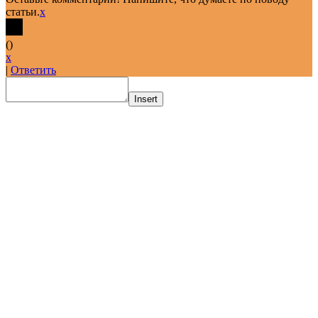
статьи.
x
(
)
x
|
Ответить
Insert