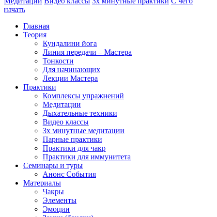
Медитации
Видео классы
3х минутные практики
С чего
начать
Главная
Теория
Кундалини йога
Линия передачи – Мастера
Тонкости
Для начинающих
Лекции Мастера
Практики
Комплексы упражнений
Медитации
Дыхательные техники
Видео классы
3х минутные медитации
Парные практики
Практики для чакр
Практики для иммунитета
Семинары и туры
Анонс События
Материалы
Чакры
Элементы
Эмоции