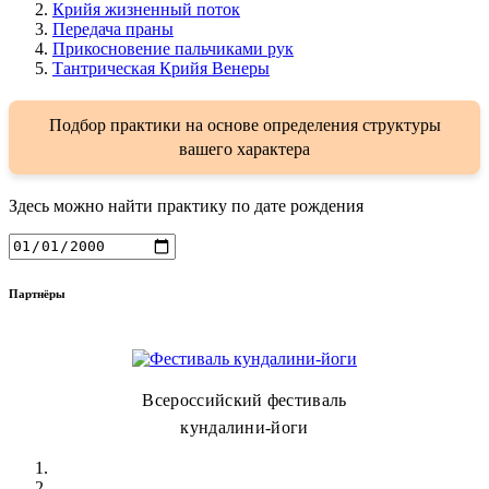
Крийя жизненный поток
Передача праны
Прикосновение пальчиками рук
Тантрическая Крийя Венеры
Подбор практики на основе определения структуры
вашего характера
Здесь можно найти практику по дате рождения
Партнёры
Всероссийский фестиваль
кундалини-йоги