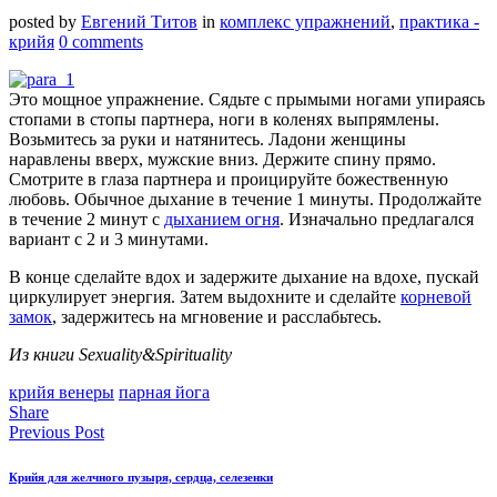
posted by
Евгений Титов
in
комплекс упражнений
,
практика -
крийя
0 comments
Это мощное упражнение. Сядьте с прымыми ногами упираясь
стопами в стопы партнера, ноги в коленях выпрямлены.
Возьмитесь за руки и натянитесь. Ладони женщины
наравлены вверх, мужские вниз. Держите спину прямо.
Смотрите в глаза партнера и проицируйте божественную
любовь. Обычное дыхание в течение 1 минуты. Продолжайте
в течение 2 минут с
дыханием огня
. Изначально предлагался
вариант с 2 и 3 минутами.
В конце сделайте вдох и задержите дыхание на вдохе, пускай
циркулирует энергия. Затем выдохните и сделайте
корневой
замок
, задержитесь на мгновение и расслабьтесь.
Из книги Sexuality&Spirituality
крийя венеры
парная йога
Share
Previous Post
Крийя для желчного пузыря, сердца, селезенки