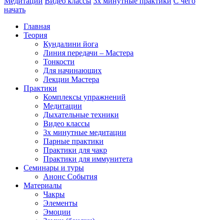
Медитации
Видео классы
3х минутные практики
С чего
начать
Главная
Теория
Кундалини йога
Линия передачи – Мастера
Тонкости
Для начинающих
Лекции Мастера
Практики
Комплексы упражнений
Медитации
Дыхательные техники
Видео классы
3х минутные медитации
Парные практики
Практики для чакр
Практики для иммунитета
Семинары и туры
Анонс События
Материалы
Чакры
Элементы
Эмоции