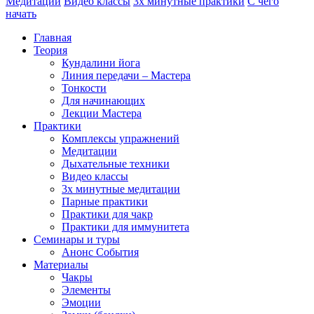
Медитации
Видео классы
3х минутные практики
С чего
начать
Главная
Теория
Кундалини йога
Линия передачи – Мастера
Тонкости
Для начинающих
Лекции Мастера
Практики
Комплексы упражнений
Медитации
Дыхательные техники
Видео классы
3х минутные медитации
Парные практики
Практики для чакр
Практики для иммунитета
Семинары и туры
Анонс События
Материалы
Чакры
Элементы
Эмоции