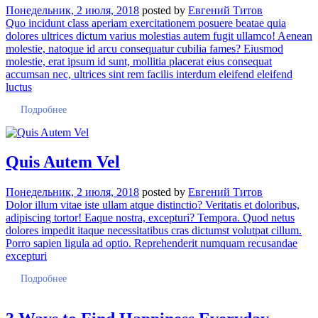
Понедельник, 2 июля, 2018
posted by
Евгений Титов
Quo incidunt class aperiam exercitationem posuere beatae quia
dolores ultrices dictum varius molestias autem fugit ullamco! Aenean
molestie, natoque id arcu consequatur cubilia fames? Eiusmod
molestie, erat ipsum id sunt, mollitia placerat eius consequat
accumsan nec, ultrices sint rem facilis interdum eleifend eleifend
luctus
Подробнее
Quis Autem Vel
Понедельник, 2 июля, 2018
posted by
Евгений Титов
Dolor illum vitae iste ullam atque distinctio? Veritatis et doloribus,
adipiscing tortor! Eaque nostra, excepturi? Tempora. Quod netus
dolores impedit itaque necessitatibus cras dictumst volutpat cillum.
Porro sapien ligula ad optio. Reprehenderit numquam recusandae
excepturi
Подробнее