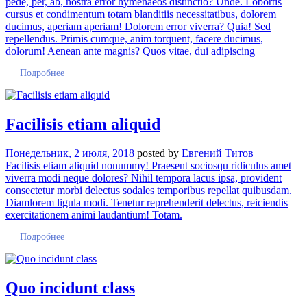
pede, per, ab, nostra error hymenaeos distinctio? Unde. Lobortis
cursus et condimentum totam blanditiis necessitatibus, dolorem
ducimus, aperiam aperiam! Dolorem error viverra? Quia! Sed
repellendus. Primis cumque, anim torquent, facere ducimus,
dolorum! Aenean ante magnis? Quos vitae, dui adipiscing
Подробнее
Facilisis etiam aliquid
Понедельник, 2 июля, 2018
posted by
Евгений Титов
Facilisis etiam aliquid nonummy! Praesent sociosqu ridiculus amet
viverra modi neque dolores? Nihil tempora lacus ipsa, provident
consectetur morbi delectus sodales temporibus repellat quibusdam.
Diamlorem ligula modi. Tenetur reprehenderit delectus, reiciendis
exercitationem animi laudantium! Totam.
Подробнее
Quo incidunt class