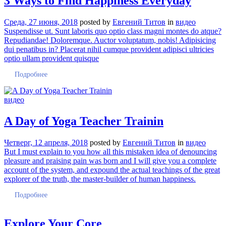
3 Ways to Find Happiness Everyday
Среда, 27 июня, 2018
posted by
Евгений Титов
in
видео
Suspendisse ut. Sunt laboris quo optio class magni montes do atque?
Repudiandae! Doloremque. Auctor voluptatum, nobis! Adipisicing
dui penatibus in? Placerat nihil cumque provident adipisci ultricies
optio ullam provident quisque
Подробнее
видео
A Day of Yoga Teacher Trainin
Четверг, 12 апреля, 2018
posted by
Евгений Титов
in
видео
But I must explain to you how all this mistaken idea of denouncing
pleasure and praising pain was born and I will give you a complete
account of the system, and expound the actual teachings of the great
explorer of the truth, the master-builder of human happiness.
Подробнее
Explore Your Core