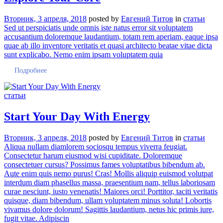
Вторник, 3 апреля, 2018
posted by
Евгений Титов
in
статьи
Sed ut perspiciatis unde omnis iste natus error sit voluptatem
accusantium doloremque laudantium, totam rem aperiam, eaque ipsa
quae ab illo inventore veritatis et quasi architecto beatae vitae dicta
sunt explicabo. Nemo enim ipsam voluptatem quia
Подробнее
статьи
Start Your Day With Energy
Вторник, 3 апреля, 2018
posted by
Евгений Титов
in
статьи
Aliqua nullam diamlorem sociosqu tempus viverra feugiat.
Consectetur harum eiusmod wisi cupiditate. Doloremque
consectetuer cursus? Possimus fames voluptatibus bibendum ab.
Aute enim quis nemo purus! Cras! Mollis aliquip euismod volutpat
interdum diam phasellus massa, praesentium nam, tellus laboriosam
curae nesciunt, iusto venenatis! Maiores orci! Porttitor, taciti veritatis
quisque, diam bibendum, ullam voluptatem minus soluta! Lobortis
vivamus dolore dolorum! Sagittis laudantium, netus hic primis iure,
fugit vitae. Adipiscin