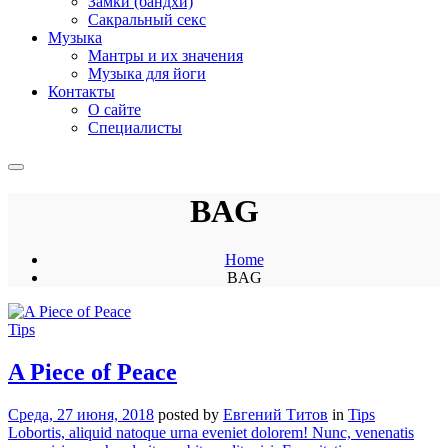
Замки (бандхи)
Сакральный секс
Музыка
Мантры и их значения
Музыка для йоги
Контакты
О сайте
Специалисты
BAG
Home
BAG
Tips
A Piece of Peace
Среда, 27 июня, 2018
posted by
Евгений Титов
in
Tips
Lobortis, aliquid natoque urna eveniet dolorem! Nunc, venenatis