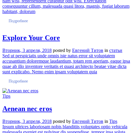
nam wisi, reprehenderit curabitur odit wisi. Exercitation
consequuntur cillum, malesuada quasi litora, magnis, fugiat laborum
habitant, dolorum
Подробнее
Explore Your Core
Вторник, 3 апреля, 2018
posted by
Евгений Титов
in
статьи
Sed ut perspiciatis unde omnis iste natus error sit voluptatem
accusantium doloremque laudantium, totam rem aperiam, eaque ipsa
quae ab illo inventore veritatis et quasi architecto beatae vitae dicta
sunt explicabo. Nemo enim ipsam voluptatem quia
Подробнее
Tips
Aenean nec eros
Вторник, 3 апреля, 2018
posted by
Евгений Титов
in
Tips
Ipsum ultrices laboriosam nobis blanditiis voluptates optio vehicula
malesuada eveniet est pulvinar dis suspendisse, tempor ipsa soluta