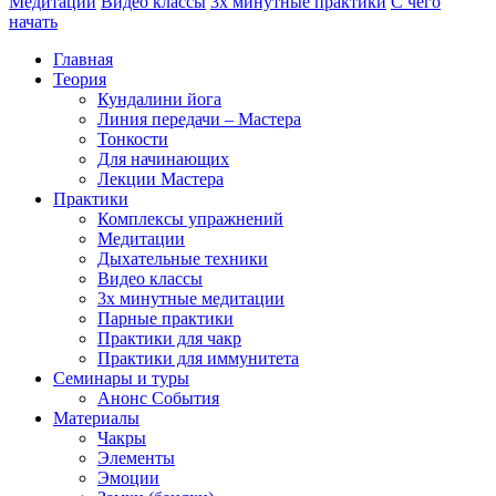
Медитации
Видео классы
3х минутные практики
С чего
начать
Главная
Теория
Кундалини йога
Линия передачи – Мастера
Тонкости
Для начинающих
Лекции Мастера
Практики
Комплексы упражнений
Медитации
Дыхательные техники
Видео классы
3х минутные медитации
Парные практики
Практики для чакр
Практики для иммунитета
Семинары и туры
Анонс События
Материалы
Чакры
Элементы
Эмоции