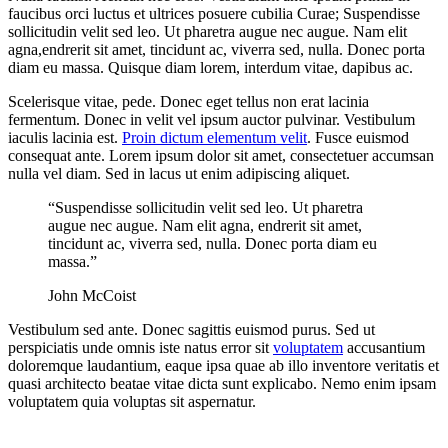
faucibus orci luctus et ultrices posuere cubilia Curae; Suspendisse
sollicitudin velit sed leo. Ut pharetra augue nec augue. Nam elit
agna,endrerit sit amet, tincidunt ac, viverra sed, nulla. Donec porta
diam eu massa. Quisque diam lorem, interdum vitae, dapibus ac.
Scelerisque vitae, pede. Donec eget tellus non erat lacinia
fermentum. Donec in velit vel ipsum auctor pulvinar. Vestibulum
iaculis lacinia est.
Proin dictum elementum velit
. Fusce euismod
consequat ante. Lorem ipsum dolor sit amet, consectetuer accumsan
nulla vel diam. Sed in lacus ut enim adipiscing aliquet.
“Suspendisse sollicitudin velit sed leo. Ut pharetra
augue nec augue. Nam elit agna, endrerit sit amet,
tincidunt ac, viverra sed, nulla. Donec porta diam eu
massa.”
John McCoist
Vestibulum sed ante. Donec sagittis euismod purus. Sed ut
perspiciatis unde omnis iste natus error sit
voluptatem
accusantium
doloremque laudantium, eaque ipsa quae ab illo inventore veritatis et
quasi architecto beatae vitae dicta sunt explicabo. Nemo enim ipsam
voluptatem quia voluptas sit aspernatur.