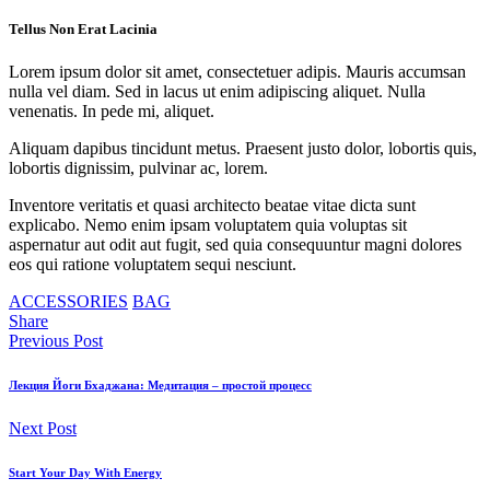
Tellus Non Erat Lacinia
Lorem ipsum dolor sit amet, consectetuer adipis. Mauris accumsan
nulla vel diam. Sed in lacus ut enim adipiscing aliquet. Nulla
venenatis. In pede mi, aliquet.
Aliquam dapibus tincidunt metus. Praesent justo dolor, lobortis quis,
lobortis dignissim, pulvinar ac, lorem.
Inventore veritatis et quasi architecto beatae vitae dicta sunt
explicabo. Nemo enim ipsam voluptatem quia voluptas sit
aspernatur aut odit aut fugit, sed quia consequuntur magni dolores
eos qui ratione voluptatem sequi nesciunt.
ACCESSORIES
BAG
Share
Previous Post
Лекция Йоги Бхаджана: Медитация – простой процесс
Next Post
Start Your Day With Energy