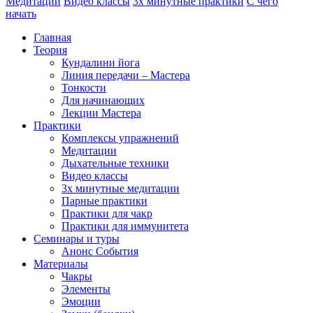
Медитации
Видео классы
3х минутные практики
С чего
начать
Главная
Теория
Кундалини йога
Линия передачи – Мастера
Тонкости
Для начинающих
Лекции Мастера
Практики
Комплексы упражнений
Медитации
Дыхательные техники
Видео классы
3х минутные медитации
Парные практики
Практики для чакр
Практики для иммунитета
Семинары и туры
Анонс События
Материалы
Чакры
Элементы
Эмоции