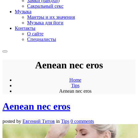
Замки (бандхи)
Сакральный секс
Музыка
Мантры и их значения
Музыка для йоги
Контакты
О сайте
Специалисты
Aenean nec eros
Home
Tips
Aenean nec eros
Aenean nec eros
posted by
Евгений Титов
in
Tips
0 comments