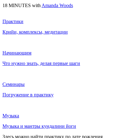
18 MINUTES with
Amanda Woods
Практики
Крийи, комплексы, медитации
Начинающим
Что нужно знать, делая первые шаги
Семинары
Погружение в практику
Музыка
Музыка и мантры кундалини йоги
Здесь можно найти практику по дате рождения