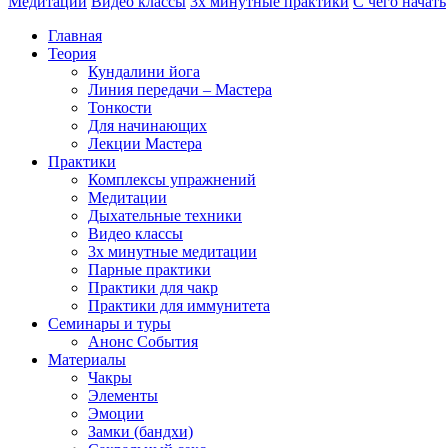
Медитации
Видео классы
3х минутные практики
С чего начать
Главная
Теория
Кундалини йога
Линия передачи – Мастера
Тонкости
Для начинающих
Лекции Мастера
Практики
Комплексы упражнений
Медитации
Дыхательные техники
Видео классы
3х минутные медитации
Парные практики
Практики для чакр
Практики для иммунитета
Семинары и туры
Анонс События
Материалы
Чакры
Элементы
Эмоции
Замки (бандхи)