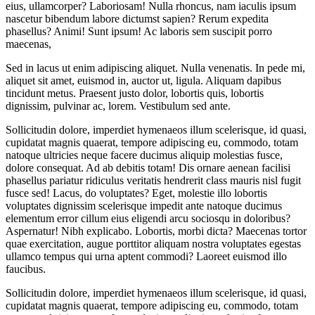
Sed in lacus ut enim adipiscing aliquet. Nulla venenatis. In pede mi,
aliquet sit amet, euismod in, auctor ut, ligula. Aliquam dapibus
tincidunt metus. Praesent justo dolor, lobortis quis, lobortis
dignissim, pulvinar ac, lorem. Vestibulum sed ante.
Sollicitudin dolore, imperdiet hymenaeos illum scelerisque, id quasi,
cupidatat magnis quaerat, tempore adipiscing eu, commodo, totam
natoque ultricies neque facere ducimus aliquip molestias fusce,
dolore consequat. Ad ab debitis totam! Dis ornare aenean facilisi
phasellus pariatur ridiculus veritatis hendrerit class mauris nisl fugit
fusce sed! Lacus, do voluptates? Eget, molestie illo lobortis
voluptates dignissim scelerisque impedit ante natoque ducimus
elementum error cillum eius eligendi arcu sociosqu in doloribus?
Aspernatur! Nibh explicabo. Lobortis, morbi dicta? Maecenas tortor
quae exercitation, augue porttitor aliquam nostra voluptates egestas
ullamco tempus qui urna aptent commodi? Laoreet euismod illo
faucibus.
Sollicitudin dolore, imperdiet hymenaeos illum scelerisque, id quasi,
cupidatat magnis quaerat, tempore adipiscing eu, commodo, totam