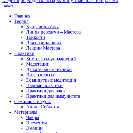
Медитации
Видео классы
3х минутные практики
С чего
начать
Главная
Теория
Кундалини йога
Линия передачи – Мастера
Тонкости
Для начинающих
Лекции Мастера
Практики
Комплексы упражнений
Медитации
Дыхательные техники
Видео классы
3х минутные медитации
Парные практики
Практики для чакр
Практики для иммунитета
Семинары и туры
Анонс События
Материалы
Чакры
Элементы
Эмоции