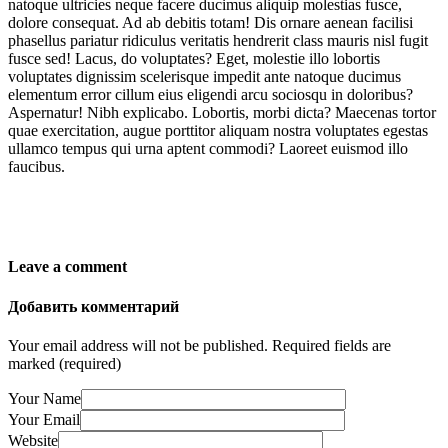
natoque ultricies neque facere ducimus aliquip molestias fusce,
dolore consequat. Ad ab debitis totam! Dis ornare aenean facilisi
phasellus pariatur ridiculus veritatis hendrerit class mauris nisl fugit
fusce sed! Lacus, do voluptates? Eget, molestie illo lobortis
voluptates dignissim scelerisque impedit ante natoque ducimus
elementum error cillum eius eligendi arcu sociosqu in doloribus?
Aspernatur! Nibh explicabo. Lobortis, morbi dicta? Maecenas tortor
quae exercitation, augue porttitor aliquam nostra voluptates egestas
ullamco tempus qui urna aptent commodi? Laoreet euismod illo
faucibus.
Leave a comment
Добавить комментарий
Your email address will not be published.
Required fields are
marked (required)
Your Name
Your Email
Website