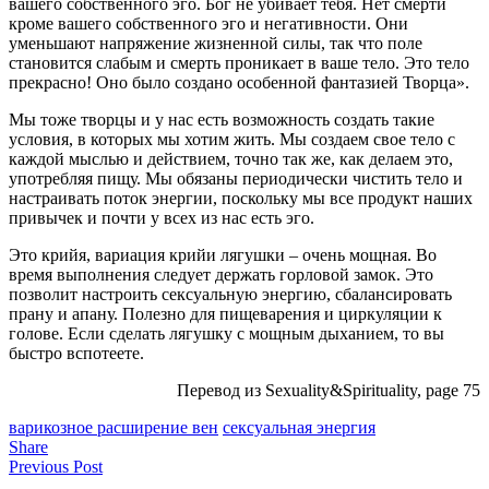
вашего собственного эго. Бог не убивает тебя. Нет смерти
кроме вашего собственного эго и негативности. Они
уменьшают напряжение жизненной силы, так что поле
становится слабым и смерть проникает в ваше тело. Это тело
прекрасно! Оно было создано особенной фантазией Творца».
Мы тоже творцы и у нас есть возможность создать такие
условия, в которых мы хотим жить. Мы создаем свое тело с
каждой мыслью и действием, точно так же, как делаем это,
употребляя пищу. Мы обязаны периодически чистить тело и
настраивать поток энергии, поскольку мы все продукт наших
привычек и почти у всех из нас есть эго.
Это крийя, вариация крийи лягушки – очень мощная. Во
время выполнения следует держать горловой замок. Это
позволит настроить сексуальную энергию, сбалансировать
прану и апану. Полезно для пищеварения и циркуляции к
голове. Если сделать лягушку с мощным дыханием, то вы
быстро вспотеете.
Перевод из Sexuality&Spirituality, page 75
варикозное расширение вен
сексуальная энергия
Share
Previous Post