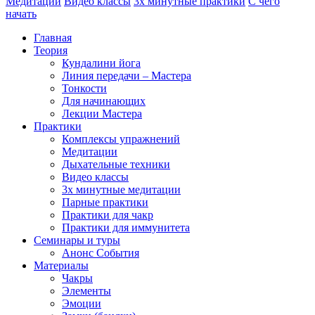
Медитации
Видео классы
3х минутные практики
С чего
начать
Главная
Теория
Кундалини йога
Линия передачи – Мастера
Тонкости
Для начинающих
Лекции Мастера
Практики
Комплексы упражнений
Медитации
Дыхательные техники
Видео классы
3х минутные медитации
Парные практики
Практики для чакр
Практики для иммунитета
Семинары и туры
Анонс События
Материалы
Чакры
Элементы
Эмоции