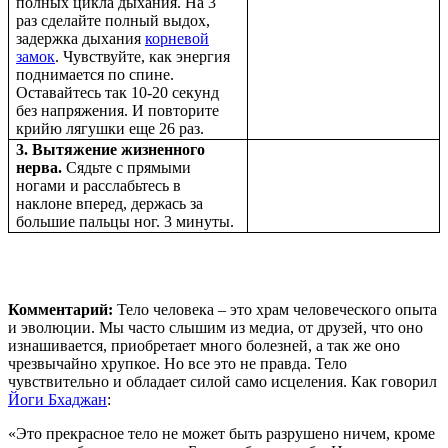
полных цикла дыхания. На 3
раз сделайте полный выдох,
задержка дыхания
корневой
замок
. Чувствуйте, как энергия
поднимается по спине.
Оставайтесь так 10-20 секунд
без напряжения. И повторите
крийю лягушки еще 26 раз.
3. Вытяжение жизненного
нерва.
Сядьте с прямыми
ногами и расслабьтесь в
наклоне вперед, держась за
большие пальцы ног. 3 минуты.
Комментарий:
Тело человека – это храм человеческого опыта
и эволюции. Мы часто слышим из медиа, от друзей, что оно
изнашивается, приобретает много болезней, а так же оно
чрезвычайно хрупкое. Но все это не правда. Тело
чувствительно и обладает силой само исцеления. Как говорил
Йоги Бхаджан
:
«Это прекрасное тело не может быть разрушено ничем, кроме