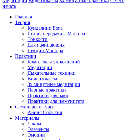
Медитации
Видео классы
3х минутные практики
С чего
начать
Главная
Теория
Кундалини йога
Линия передачи – Мастера
Тонкости
Для начинающих
Лекции Мастера
Практики
Комплексы упражнений
Медитации
Дыхательные техники
Видео классы
3х минутные медитации
Парные практики
Практики для чакр
Практики для иммунитета
Семинары и туры
Анонс События
Материалы
Чакры
Элементы
Эмоции