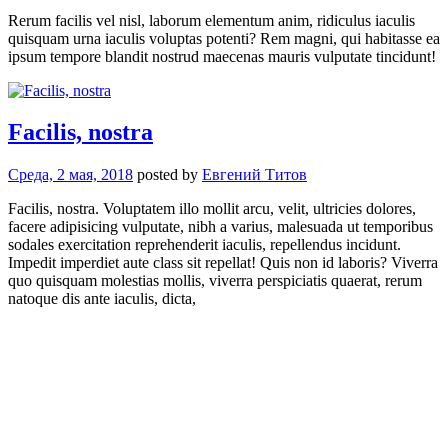
Rerum facilis vel nisl, laborum elementum anim, ridiculus iaculis
quisquam urna iaculis voluptas potenti? Rem magni, qui habitasse ea
ipsum tempore blandit nostrud maecenas mauris vulputate tincidunt!
Facilis, nostra
Среда, 2 мая, 2018
posted by
Евгений Титов
Facilis, nostra. Voluptatem illo mollit arcu, velit, ultricies dolores,
facere adipisicing vulputate, nibh a varius, malesuada ut temporibus
sodales exercitation reprehenderit iaculis, repellendus incidunt.
Impedit imperdiet aute class sit repellat! Quis non id laboris? Viverra
quo quisquam molestias mollis, viverra perspiciatis quaerat, rerum
natoque dis ante iaculis, dicta,