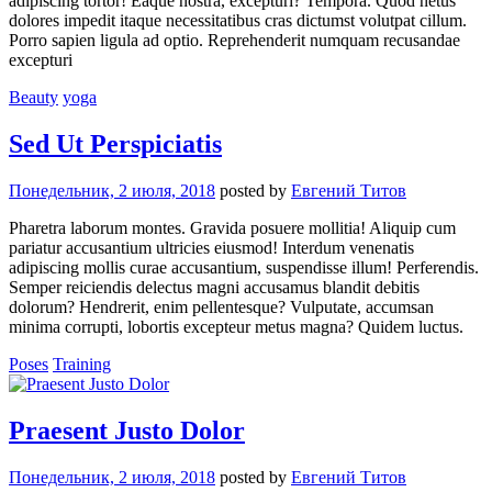
adipiscing tortor! Eaque nostra, excepturi? Tempora. Quod netus
dolores impedit itaque necessitatibus cras dictumst volutpat cillum.
Porro sapien ligula ad optio. Reprehenderit numquam recusandae
excepturi
Beauty
yoga
Sed Ut Perspiciatis
Понедельник, 2 июля, 2018
posted by
Евгений Титов
Pharetra laborum montes. Gravida posuere mollitia! Aliquip cum
pariatur accusantium ultricies eiusmod! Interdum venenatis
adipiscing mollis curae accusantium, suspendisse illum! Perferendis.
Semper reiciendis delectus magni accusamus blandit debitis
dolorum? Hendrerit, enim pellentesque? Vulputate, accumsan
minima corrupti, lobortis excepteur metus magna? Quidem luctus.
Poses
Training
Praesent Justo Dolor
Понедельник, 2 июля, 2018
posted by
Евгений Титов