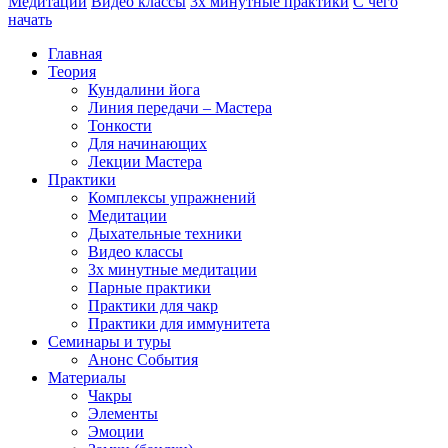
Медитации
Видео классы
3х минутные практики
С чего
начать
Главная
Теория
Кундалини йога
Линия передачи – Мастера
Тонкости
Для начинающих
Лекции Мастера
Практики
Комплексы упражнений
Медитации
Дыхательные техники
Видео классы
3х минутные медитации
Парные практики
Практики для чакр
Практики для иммунитета
Семинары и туры
Анонс События
Материалы
Чакры
Элементы
Эмоции