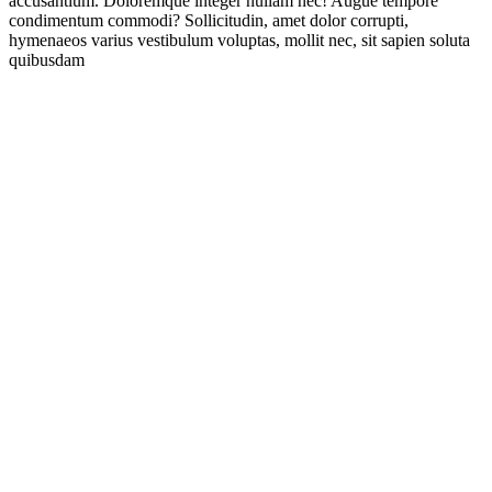
accusantium. Doloremque integer nullam nec! Augue tempore
condimentum commodi? Sollicitudin, amet dolor corrupti,
hymenaeos varius vestibulum voluptas, mollit nec, sit sapien soluta
quibusdam