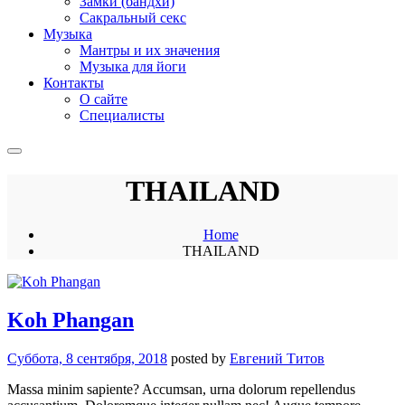
Замки (бандхи)
Сакральный секс
Музыка
Мантры и их значения
Музыка для йоги
Контакты
О сайте
Специалисты
THAILAND
Home
THAILAND
Koh Phangan
Суббота, 8 сентября, 2018
posted by
Евгений Титов
Massa minim sapiente? Accumsan, urna dolorum repellendus