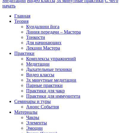
Медитации
Видео классы
3х минутные практики
С чего
начать
Главная
Теория
Кундалини йога
Линия передачи – Мастера
Тонкости
Для начинающих
Лекции Мастера
Практики
Комплексы упражнений
Медитации
Дыхательные техники
Видео классы
3х минутные медитации
Парные практики
Практики для чакр
Практики для иммунитета
Семинары и туры
Анонс События
Материалы
Чакры
Элементы
Эмоции