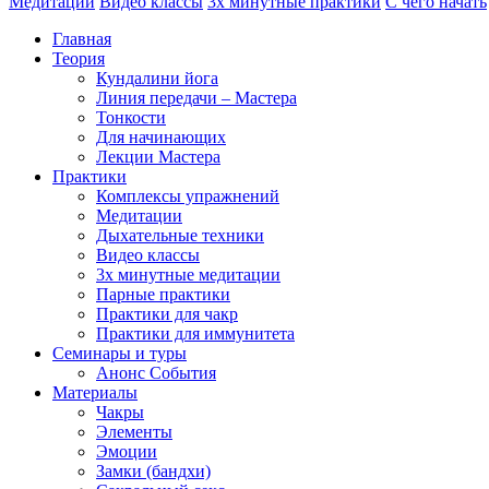
Медитации
Видео классы
3х минутные практики
С чего начать
Главная
Теория
Кундалини йога
Линия передачи – Мастера
Тонкости
Для начинающих
Лекции Мастера
Практики
Комплексы упражнений
Медитации
Дыхательные техники
Видео классы
3х минутные медитации
Парные практики
Практики для чакр
Практики для иммунитета
Семинары и туры
Анонс События
Материалы
Чакры
Элементы
Эмоции
Замки (бандхи)