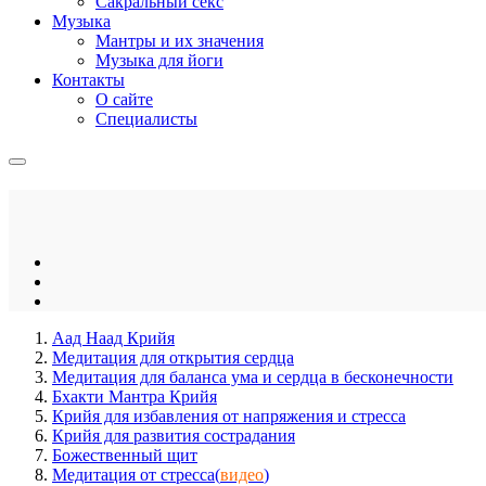
Сакральный секс
Музыка
Мантры и их значения
Музыка для йоги
Контакты
О сайте
Специалисты
Аад Наад Крийя
Медитация для открытия сердца
Медитация для баланса ума и сердца в бесконечности
Бхакти Мантра Крийя
Крийя для избавления от напряжения и стресса
Крийя для развития сострадания
Божественный щит
Медитация от стресса(
видео
)