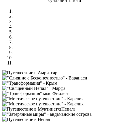
кундалини-йоги