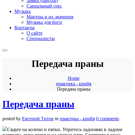
Замки (бандхи)
Сакральный секс
Музыка
Мантры и их значения
Музыка для йоги
Контакты
О сайте
Специалисты
Передача праны
Home
практика - крийя
Передача праны
Передача праны
posted by
Евгений Титов
in
практика - крийя
0 comments
Сядьте на колени и пятки. Упритесь ладонями в ладони
партнера, руки прямые на уровне плеч. Смотрите в глаза