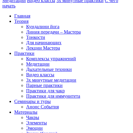
Медитации
Видео классы
3х минутные практики
С чего
начать
Главная
Теория
Кундалини йога
Линия передачи – Мастера
Тонкости
Для начинающих
Лекции Мастера
Практики
Комплексы упражнений
Медитации
Дыхательные техники
Видео классы
3х минутные медитации
Парные практики
Практики для чакр
Практики для иммунитета
Семинары и туры
Анонс События
Материалы
Чакры
Элементы
Эмоции