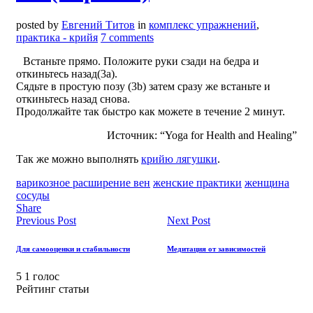
posted by
Евгений Титов
in
комплекс упражнений
,
практика - крийя
7 comments
Встаньте прямо. Положите руки сзади на бедра и
откиньтесь назад(3а).
Сядьте в простую позу (3b) затем сразу же встаньте и
откиньтесь назад снова.
Продолжайте так быстро как можете в течение 2 минут.
Источник: “Yoga for Health and Healing”
Так же можно выполнять
крийю лягушки
.
варикозное расширение вен
женские практики
женщина
сосуды
Share
Previous Post
Next Post
Для самооценки и стабильности
Медитация от зависимостей
5
1
голос
Рейтинг статьи