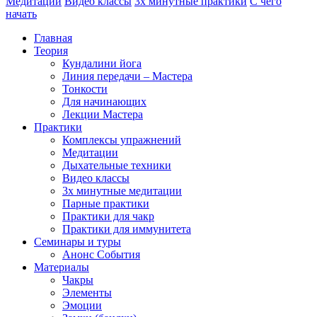
Медитации
Видео классы
3х минутные практики
С чего
начать
Главная
Теория
Кундалини йога
Линия передачи – Мастера
Тонкости
Для начинающих
Лекции Мастера
Практики
Комплексы упражнений
Медитации
Дыхательные техники
Видео классы
3х минутные медитации
Парные практики
Практики для чакр
Практики для иммунитета
Семинары и туры
Анонс События
Материалы
Чакры
Элементы
Эмоции