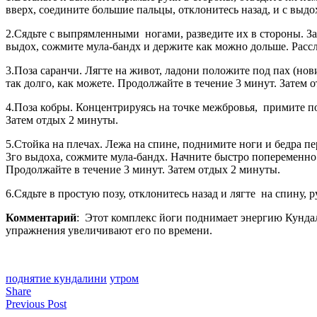
вверх, соедините большие пальцы, отклонитесь назад, и с выд
2.Сядьте с выпрямленными ногами, разведите их в стороны. За
выдох, сожмите мула-бандх и держите как можно дольше. Рассл
3.Поза саранчи. Лягте на живот, ладони положите под пах (но
так долго, как можете. Продолжайте в течение 3 минут. Затем 
4.Поза кобры. Концентрируясь на точке межбровья, примите по
Затем отдых 2 минуты.
5.Стойка на плечах. Лежа на спине, поднимите ноги и бедра п
3го выдоха, сожмите мула-бандх. Начните быстро попеременно с
Продолжайте в течение 3 минут. Затем отдых 2 минуты.
6.Сядьте в простую позу, отклонитесь назад и лягте на спину, 
Комментарий
: Этот комплекс йоги поднимает энергию Кунда
упражнения увеличивают его по времени.
поднятие кундалини
утром
Share
Previous Post