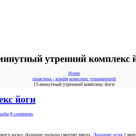
минутный утренний комплекс 
Home
практика - крийя
комплекс упражнений
15-минутный утренний комплекс йоги
екс йоги
рийя
8 comments
много назад, большие пальцы смотрят вверх.
Дыхание огня
2 мин