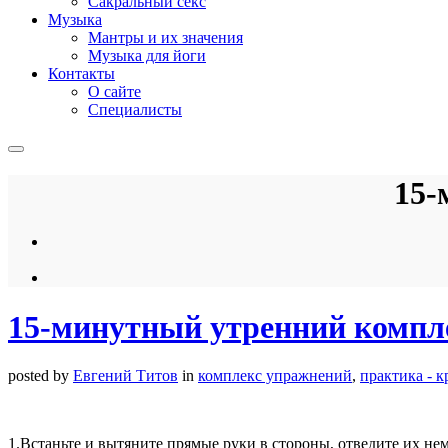
Сакральный секс
Музыка
Мантры и их значения
Музыка для йоги
Контакты
О сайте
Специалисты
15-
15-минутный утренний компл
posted by
Евгений Титов
in
комплекс упражнений
,
практика - к
1.Встаньте и вытяните прямые руки в стороны, отведите их не