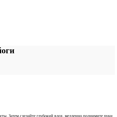
йоги
уты. Затем сделайте глубокий вдох, медленно поднимите руки