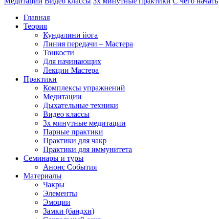
Медитации
Видео классы
3х минутные практики
С чего начать
Главная
Теория
Кундалини йога
Линия передачи – Мастера
Тонкости
Для начинающих
Лекции Мастера
Практики
Комплексы упражнений
Медитации
Дыхательные техники
Видео классы
3х минутные медитации
Парные практики
Практики для чакр
Практики для иммунитета
Семинары и туры
Анонс События
Материалы
Чакры
Элементы
Эмоции
Замки (бандхи)