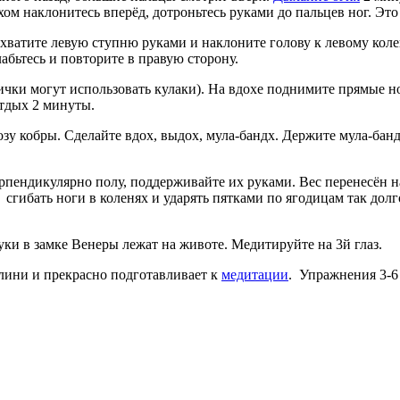
охом наклонитесь вперёд, дотроньтесь руками до пальцев ног. Эт
хватите левую ступню руками и наклоните голову к левому коле
абьтесь и повторите в правую сторону.
вички могут использовать кулаки). На вдохе поднимите прямые 
отдых 2 минуты.
зу кобры. Сделайте вдох, выдох, мула-бандх. Держите мула-бандх
ерпендикулярно полу, поддерживайте их руками. Вес перенесён н
гибать ноги в коленях и ударять пятками по ягодицам так долго
руки в замке Венеры лежат на животе. Медитируйте на 3й глаз.
лини и прекрасно подготавливает к
медитации
. Упражнения 3-6