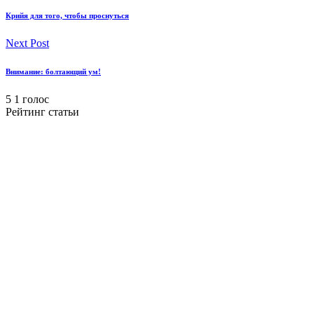
Крийя для того, чтобы проснуться
Next Post
Внимание: болтающий ум!
5
1
голос
Рейтинг статьи