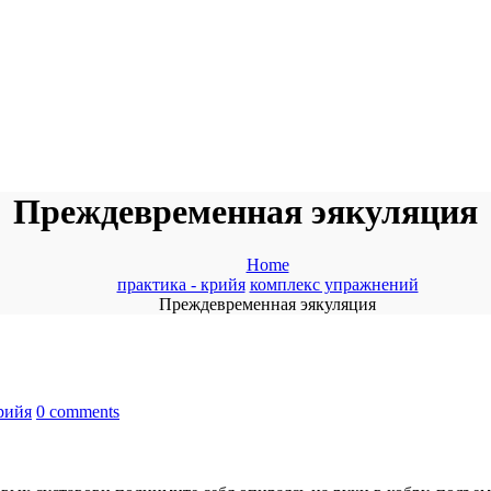
Преждевременная эякуляция
Home
практика - крийя
комплекс упражнений
Преждевременная эякуляция
рийя
0 comments