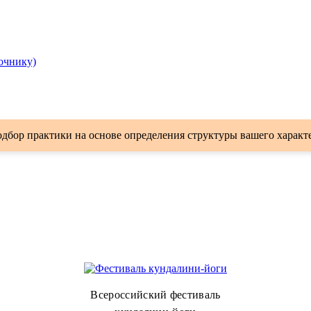
очнику)
дбор практики на основе определения структуры вашего характ
Всероссийский фестиваль