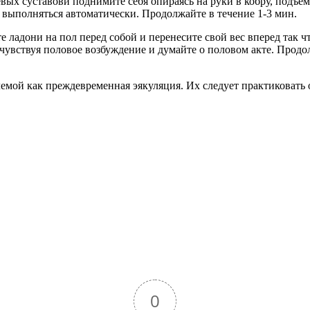
вых суставови поднимите себя опираясь на руки в кобру, подъемы
 выполняться автоматически. Продолжайте в течение 1-3 мин.
 ладони на пол перед собой и перенесите свой вес вперед так ч
увствуя половое возбуждение и думайте о половом акте. Продол
мой как преждевременная эякуляция. Их следует практиковать 
0