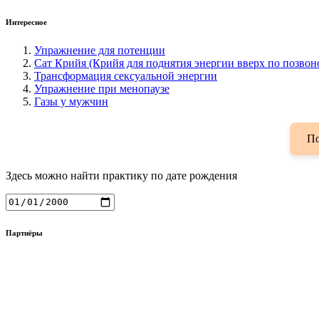
Интересное
Упражнение для потенции
Сат Крийя (Крийя для поднятия энергии вверх по позвон
Трансформация сексуальной энергии
Упражнение при менопаузе
Газы у мужчин
По
Здесь можно найти практику по дате рождения
Партнёры