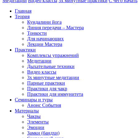
Медитации
Видео классы
3х минутные практики
С чего начать
Главная
Теория
Кундалини йога
Линия передачи – Мастера
Тонкости
Для начинающих
Лекции Мастера
Практики
Комплексы упражнений
Медитации
Дыхательные техники
Видео классы
3х минутные медитации
Парные практики
Практики для чакр
Практики для иммунитета
Семинары и туры
Анонс События
Материалы
Чакры
Элементы
Эмоции
Замки (бандхи)