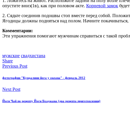
1. Ложитесь на живот. Расположите ладони на полу возле плече
опустите вниз(1в), как при половом акте.
Корневой замок
будет
2. Сядьте соединив подошвы стоп вместе перед собой. Положите
Ягодицы должны подняться над полом. Начните покачиваться, ч
Комментарии:
Эти упражнения помогают мужчинам справиться с такой пробле
мужские
свадхистана
Share
Previous Post
фотографии "Кундалини йога у океана" - февраль 2012
Next Post
Йоги Чай по рецепту Йоги Бхаджана (два рецепта приготовления)