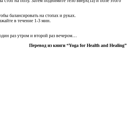
 стоп на полу. Затем поднимите тело вверх(1а) и поле этого
тобы балансировать на стопах и руках.
жайте в течение 1-3 мин.
один раз утром и второй раз вечером…
Перевод из книги “Yoga for Health and Healing”