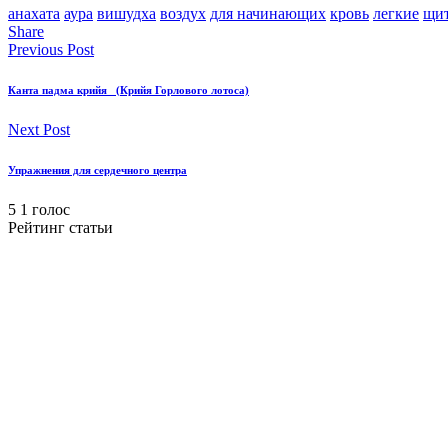
анахата
аура
вишудха
воздух
для начинающих
кровь
легкие
щит
Share
Previous Post
Канта падма крийя (Крийя Горлового лотоса)
Next Post
Упражнения для сердечного центра
5
1
голос
Рейтинг статьи