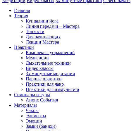
Медитации
Видео классы
3х минутные практики
С чего начать
Главная
Теория
Кундалини йога
Линия передачи – Мастера
Тонкости
Для начинающих
Лекции Мастера
Практики
Комплексы упражнений
Медитации
Дыхательные техники
Видео классы
3х минутные медитации
Парные практики
Практики для чакр
Практики для иммунитета
Семинары и туры
Анонс События
Материалы
Чакры
Элементы
Эмоции
Замки (бандхи)