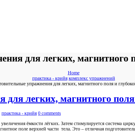
ения для легких, магнитного п
Home
практика - крийя
комплекс упражнений
овительные упражнения для легких, магнитного поля и глубок
 для легких, магнитного поля
,
практика - крийя
0 comments
и увеличения ёмкости лёгких. Затем стимулируется система ци
агнитное поле верхней части тела. Это – отличная подготовите