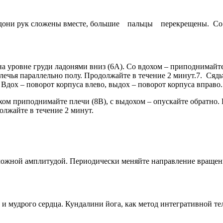
; ладони рук сложены вместе, большие пальцы перекрещены. Со
 на уровне груди ладонями вниз (6А). Со вдохом – приподнимайте
ечья параллельно полу. Продолжайте в течение 2 минут.7. Сядьт
 Вдох – поворот корпуса влево, выдох – поворот корпуса вправо
охом приподнимайте плечи (8В), с выдохом – опускайте обратно.
должайте в течение 2 минут.
озможной амплитудой. Периодически меняйте направление вращен
 и мудрого сердца. Кундалини йога, как метод интегративной т