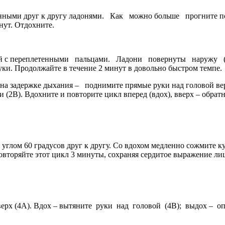
женными друг к другу ладонями. Как можно больше прогните п
нут. Отдохните.
ой с переплетенными пальцами. Ладони повернуты наружу (2А
уки. Продолжайте в течение 2 минут в довольно быстром темпе.
: на задержке дыхания – поднимите прямые руки над головой ве
В). Вдохните и повторите цикл вперед (вдох), вверх – обратно 
д углом 60 градусов друг к другу. Со вдохом медленно сожмите 
Повторяйте этот цикл 3 минуты, сохраняя сердитое выражение ли
вверх (4А). Вдох – вытяните руки над головой (4В); выдох – о